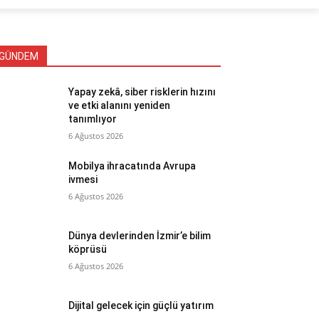
GÜNDEM
Yapay zekâ, siber risklerin hızını
ve etki alanını yeniden
tanımlıyor
6 Ağustos 2026
Mobilya ihracatında Avrupa
ivmesi
6 Ağustos 2026
Dünya devlerinden İzmir’e bilim
köprüsü
6 Ağustos 2026
Dijital gelecek için güçlü yatırım