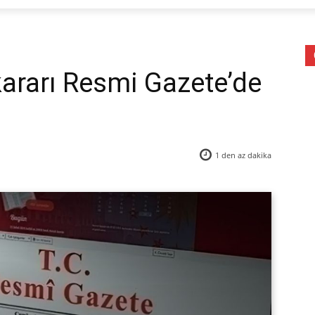
ararı Resmi Gazete’de
1 den az
dakika