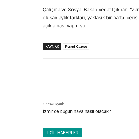
Çalışma ve Sosyal Bakan Vedat Işıkhan, “Za
oluşan aylık farkları, yaklaşık bir hafta içe
açıklaması yapmıştı.
KAYNAK
Resmi Gazete
Paylaş
Önceki İçerik
İzmir’de bugün hava nasıl olacak?
İLGİLİ HABERLER