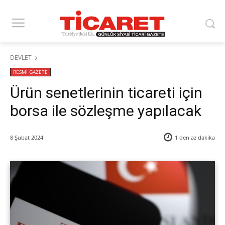
DEVLET
RESMİ GAZETE
Ürün senetlerinin ticareti için
borsa ile sözleşme yapılacak
8 Şubat 2024
1 den az
dakika