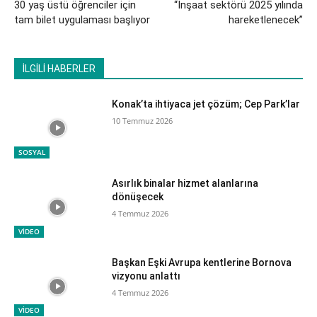
30 yaş üstü öğrenciler için
“İnşaat sektörü 2025 yılında
tam bilet uygulaması başlıyor
hareketlenecek”
İLGİLİ HABERLER
Konak’ta ihtiyaca jet çözüm; Cep Park’lar
10 Temmuz 2026
SOSYAL
Asırlık binalar hizmet alanlarına
dönüşecek
4 Temmuz 2026
VİDEO
Başkan Eşki Avrupa kentlerine Bornova
vizyonu anlattı
4 Temmuz 2026
VİDEO