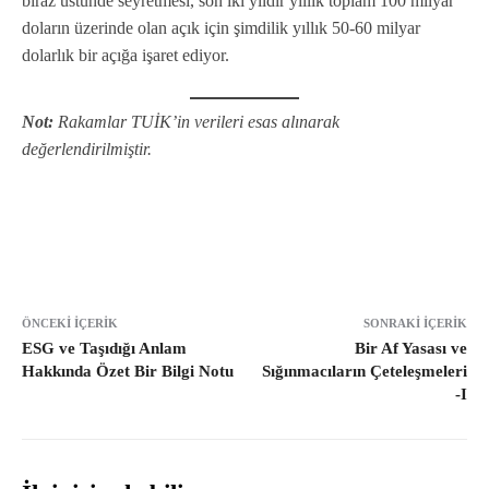
biraz üstünde seyretmesi, son iki yıldır yıllık toplam 100 milyar
doların üzerinde olan açık için şimdilik yıllık 50-60 milyar
dolarlık bir açığa işaret ediyor.
Not:
Rakamlar TUİK’in verileri esas alınarak
değerlendirilmiştir.
ÖNCEKI İÇERIK
SONRAKI İÇERIK
ESG ve Taşıdığı Anlam
Bir Af Yasası ve
Hakkında Özet Bir Bilgi Notu
Sığınmacıların Çeteleşmeleri
-I