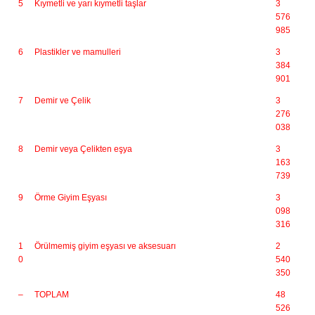
5
Kıymetli ve yarı kıymetli taşlar
3
576
985
6
Plastikler ve mamulleri
3
384
901
7
Demir ve Çelik
3
276
038
8
Demir veya Çelikten eşya
3
163
739
9
Örme Giyim Eşyası
3
098
316
1
Örülmemiş giyim eşyası ve aksesuarı
2
0
540
350
–
TOPLAM
48
526