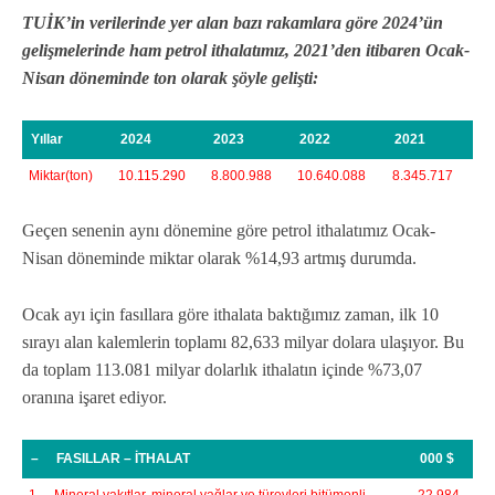
TUİK’in verilerinde yer alan bazı rakamlara göre 2024’ün
gelişmelerinde ham petrol ithalatımız, 2021’den itibaren Ocak-
Nisan döneminde ton olarak şöyle gelişti:
Yıllar
2024
2023
2022
2021
Miktar(ton)
10.115.290
8.800.988
10.640.088
8.345.717
Geçen senenin aynı dönemine göre petrol ithalatımız Ocak-
Nisan döneminde miktar olarak %14,93 artmış durumda.
Ocak ayı için fasıllara göre ithalata baktığımız zaman, ilk 10
sırayı alan kalemlerin toplamı 82,633 milyar dolara ulaşıyor. Bu
da toplam 113.081 milyar dolarlık ithalatın içinde %73,07
oranına işaret ediyor.
–
FASILLAR – İTHALAT
000 $