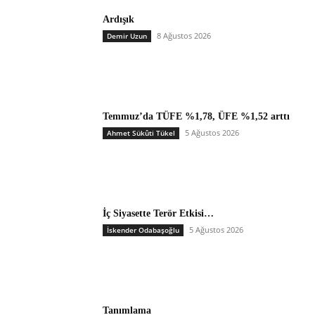
Ardışık
8 Ağustos 2026
Demir Uzun
Temmuz’da TÜFE %1,78, ÜFE %1,52 arttı
5 Ağustos 2026
Ahmet Sükûti Tükel
İç Siyasette Terör Etkisi…
5 Ağustos 2026
İskender Odabaşoğlu
Tanımlama