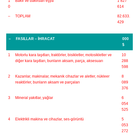
1
Bakır ve bakırdan eşya
1 827
0
614
–
TOPLAM
82.633.
429
–
FASILLAR – İHRACAT
000
$
1
Motorlu kara taşıtları, traktörler, bisikletler, motosikletler ve
10
diğer kara taşıtları, bunların aksam, parça, aksesuarı
288
598
2
Kazanlar, makinalar, mekanik cihazlar ve aletler, nükleer
8
reaktörler, bunların aksam ve parçaları
089
376
3
Mineral yakıtlar, yağlar
6
054
525
4
Elektrikli makina ve cihazlar, ses-görüntü
5
053
272