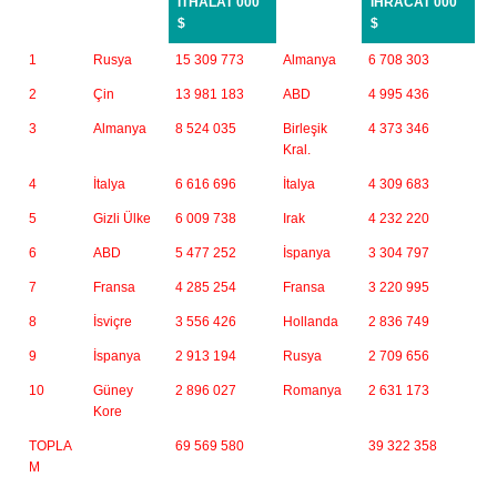
İTHALAT 000
İHRACAT 000
$
$
1
Rusya
15 309 773
Almanya
6 708 303
2
Çin
13 981 183
ABD
4 995 436
3
Almanya
8 524 035
Birleşik
4 373 346
Kral.
4
İtalya
6 616 696
İtalya
4 309 683
5
Gizli Ülke
6 009 738
Irak
4 232 220
6
ABD
5 477 252
İspanya
3 304 797
7
Fransa
4 285 254
Fransa
3 220 995
8
İsviçre
3 556 426
Hollanda
2 836 749
9
İspanya
2 913 194
Rusya
2 709 656
10
Güney
2 896 027
Romanya
2 631 173
Kore
TOPLA
69 569 580
39 322 358
M