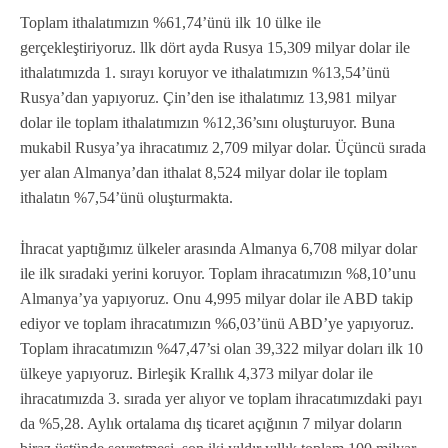
Toplam ithalatımızın %61,74’ünü ilk 10 ülke ile
gerçekleştiriyoruz. llk dört ayda Rusya 15,309 milyar dolar ile
ithalatımızda 1. sırayı koruyor ve ithalatımızın %13,54’ünü
Rusya’dan yapıyoruz. Çin’den ise ithalatımız 13,981 milyar
dolar ile toplam ithalatımızın %12,36’sını oluşturuyor. Buna
mukabil Rusya’ya ihracatımız 2,709 milyar dolar. Üçüncü sırada
yer alan Almanya’dan ithalat 8,524 milyar dolar ile toplam
ithalatın %7,54’ünü oluşturmakta.
İhracat yaptığımız ülkeler arasında Almanya 6,708 milyar dolar
ile ilk sıradaki yerini koruyor. Toplam ihracatımızın %8,10’unu
Almanya’ya yapıyoruz. Onu 4,995 milyar dolar ile ABD takip
ediyor ve toplam ihracatımızın %6,03’ünü ABD’ye yapıyoruz.
Toplam ihracatımızın %47,47’si olan 39,322 milyar doları ilk 10
ülkeye yapıyoruz. Birleşik Krallık 4,373 milyar dolar ile
ihracatımızda 3. sırada yer alıyor ve toplam ihracatımızdaki payı
da %5,28. Aylık ortalama dış ticaret açığının 7 milyar doların