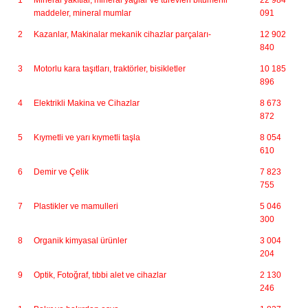
1
Mineral yakıtlar, mineral yağlar ve türevleri bitümenli
22 984
maddeler, mineral mumlar
091
2
Kazanlar, Makinalar mekanik cihazlar parçaları-
12 902
840
3
Motorlu kara taşıtları, traktörler, bisikletler
10 185
896
4
Elektrikli Makina ve Cihazlar
8 673
872
5
Kıymetli ve yarı kıymetli taşla
8 054
610
6
Demir ve Çelik
7 823
755
7
Plastikler ve mamulleri
5 046
300
8
Organik kimyasal ürünler
3 004
204
9
Optik, Fotoğraf, tıbbi alet ve cihazlar
2 130
246