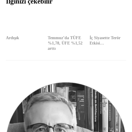
İlginizi çekebilir
Ardışık
Temmuz’da TÜFE
İç Siyasette Terör
%1,78, ÜFE %1,52
Etkisi…
arttı