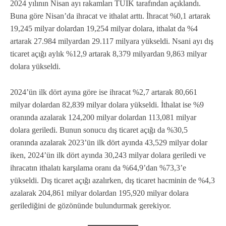
2024 yılının Nisan ayı rakamları TUİK tarafından açıklandı.
Buna göre Nisan’da ihracat ve ithalat arttı. İhracat %0,1 artarak
19,245 milyar dolardan 19,254 milyar dolara, ithalat da %4
artarak 27.984 milyardan 29.117 milyara yükseldi. Nsani ayı dış
ticaret açığı aylık %12,9 artarak 8,379 milyardan 9,863 milyar
dolara yükseldi.
2024’ün ilk dört ayına göre ise ihracat %2,7 artarak 80,661
milyar dolardan 82,839 milyar dolara yükseldi. İthalat ise %9
oranında azalarak 124,200 milyar dolardan 113,081 milyar
dolara geriledi. Bunun sonucu dış ticaret açığı da %30,5
oranında azalarak 2023’ün ilk dört ayında 43,529 milyar dolar
iken, 2024’ün ilk dört ayında 30,243 milyar dolara geriledi ve
ihracatın ithalatı karşılama oranı da %64,9’dan %73,3’e
yükseldi. Dış ticaret açığı azalırken, dış ticaret hacminin de %4,3
azalarak 204,861 milyar dolardan 195,920 milyar dolara
gerilediğini de gözönünde bulundurmak gerekiyor.