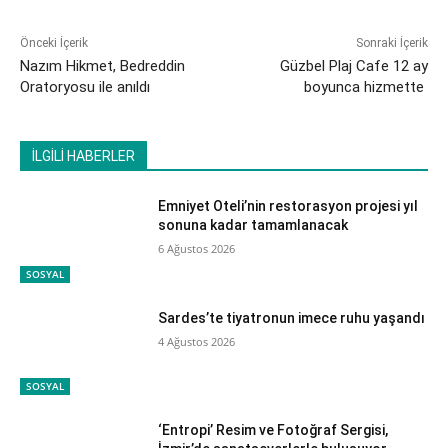
Önceki İçerik
Sonraki İçerik
Nazım Hikmet, Bedreddin
Güzbel Plaj Cafe 12 ay
Oratoryosu ile anıldı
boyunca hizmette
İLGİLİ HABERLER
Emniyet Oteli’nin restorasyon projesi yıl
sonuna kadar tamamlanacak
6 Ağustos 2026
SOSYAL
Sardes’te tiyatronun imece ruhu yaşandı
4 Ağustos 2026
SOSYAL
‘Entropi’ Resim ve Fotoğraf Sergisi,