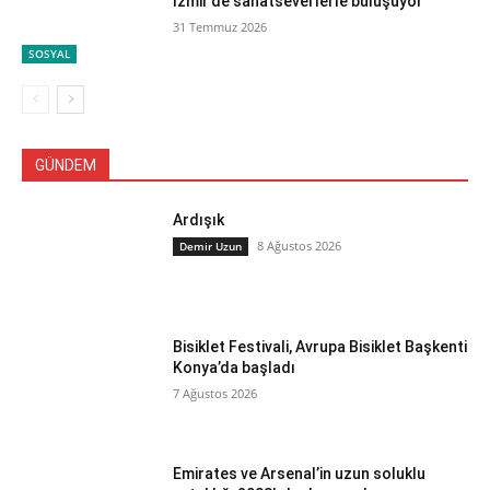
İzmir’de sanatseverlerle buluşuyor
31 Temmuz 2026
SOSYAL
GÜNDEM
Ardışık
8 Ağustos 2026
Demir Uzun
Bisiklet Festivali, Avrupa Bisiklet Başkenti
Konya’da başladı
7 Ağustos 2026
Emirates ve Arsenal’in uzun soluklu