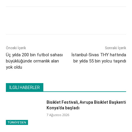
Önceki İçerik
Sonraki İçerik
Üç yılda 200 bin futbol sahası
İstanbul-Sivas THY hattında
büyüklüğünde ormanlık alan
bir yılda 55 bin yolcu taşındı
yok oldu
İLGİLİ HABERLER
Bisiklet Festivali, Avrupa Bisiklet Başkenti
Konya’da başladı
7 Ağustos 2026
TÜRKİYE'DEN