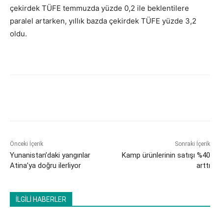
çekirdek TÜFE temmuzda yüzde 0,2 ile beklentilere
paralel artarken, yıllık bazda çekirdek TÜFE yüzde 3,2
oldu.
Önceki İçerik
Sonraki İçerik
Yunanistan’daki yangınlar
Kamp ürünlerinin satışı %40
Atina’ya doğru ilerliyor
arttı
İLGİLİ HABERLER