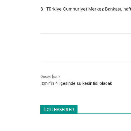
8- Türkiye Cumhuriyet Merkez Bankası, haftal
Paylaş
Önceki İçerik
İzmir’in 4 ilçesinde su kesintisi olacak
İLGİLİ HABERLER