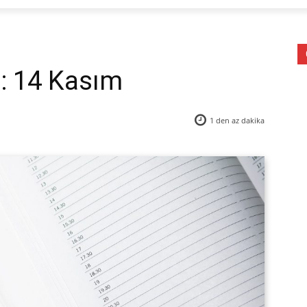
: 14 Kasım
1 den az
dakika