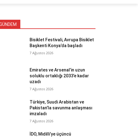
GÜNDEM
Bisiklet Festivali, Avrupa Bisiklet
Başkenti Konya’da başladı
7 Ağustos 2026
Emirates ve Arsenal’in uzun
soluklu ortaklığı 2033’e kadar
uzadı
7 Ağustos 2026
Türkiye, Suudi Arabistan ve
Pakistan’la savunma anlaşması
imzaladı
7 Ağustos 2026
İDO, Midilli’ye üçüncü