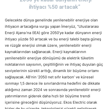
ihtiyacı %50 artacak”
Gelecekte dünya genelinde yenilenebilir enerjiye olan
ihtiyacın artacağına vurgu yapan İmeryüz, “Uluslararası
Enerji Ajansı’na (IEA) göre 2050’ye kadar dünyanın enerji
ihtiyacı yüzde 50 artacak ve bu enerji talebi başta güneş
ve rüzgâr enerjisi olmak üzere, yenilenebilir enerji
kaynaklarından sağlanacak. Enerji kaynaklarının
yenilenebilir enerjiye dönüşümü de elektrik tüketim
noktalarının sayısının, çeşitliliğinin ve ihtiyaç duyulan güç
seviyelerinin sürekli arttığı, dinamik bir büyüme ortamı
sağlayacak. AB’nin ‘2050 net sıfır karbon’ ve küresel
ısınmayı 1,5 derece ile sınırlandırma hedefini de dikkate
aldığımız zaman 2024 ve sonrasında yenilenebilir enerji
yatırımlarının giderek daha hızlı bir büyüme trendi
içerisine gireceğini düşünüyoruz. Ekos Electric olarak
bizler de bu süreçte, teknolojimizi sürekli geliştirerek