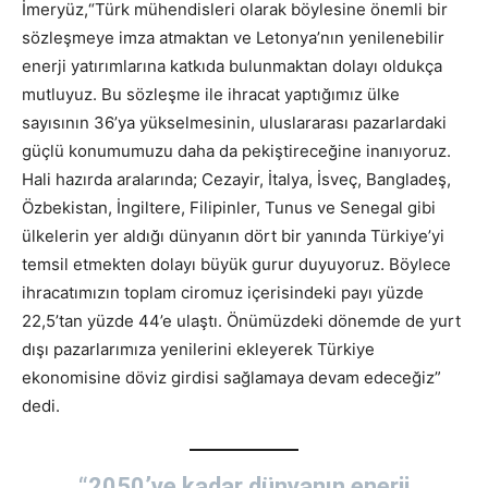
İmeryüz,“Türk mühendisleri olarak böylesine önemli bir
sözleşmeye imza atmaktan ve Letonya’nın yenilenebilir
enerji yatırımlarına katkıda bulunmaktan dolayı oldukça
mutluyuz. Bu sözleşme ile ihracat yaptığımız ülke
sayısının 36’ya yükselmesinin, uluslararası pazarlardaki
güçlü konumumuzu daha da pekiştireceğine inanıyoruz.
Hali hazırda aralarında; Cezayir, İtalya, İsveç, Bangladeş,
Özbekistan, İngiltere, Filipinler, Tunus ve Senegal gibi
ülkelerin yer aldığı dünyanın dört bir yanında Türkiye’yi
temsil etmekten dolayı büyük gurur duyuyoruz. Böylece
ihracatımızın toplam ciromuz içerisindeki payı yüzde
22,5’tan yüzde 44’e ulaştı. Önümüzdeki dönemde de yurt
dışı pazarlarımıza yenilerini ekleyerek Türkiye
ekonomisine döviz girdisi sağlamaya devam edeceğiz”
dedi.
“2050’ye kadar dünyanın enerji