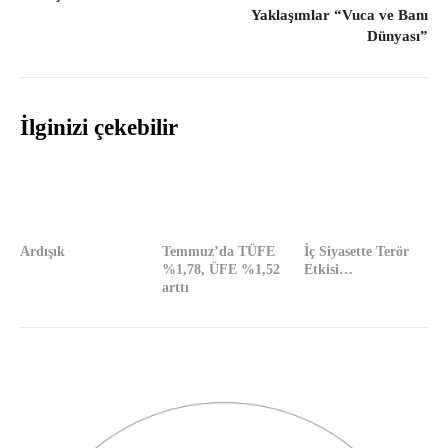
Yaklaşımlar “Vuca ve Banı
Dünyası”
İlginizi çekebilir
Ardışık
Temmuz’da TÜFE
İç Siyasette Terör
%1,78, ÜFE %1,52
Etkisi…
arttı