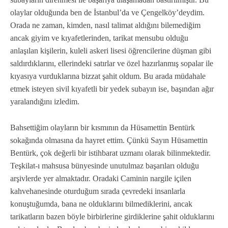
olaylar olduğunda ben de İstanbul’da ve Çengelköy’deydim.
Orada ne zaman, kimden, nasıl talimat aldığını bilemediğim
ancak giyim ve kıyafetlerinden, tarikat mensubu olduğu
anlaşılan kişilerin, kuleli askeri lisesi öğrencilerine düşman gibi
saldırdıklarını, ellerindeki satırlar ve özel hazırlanmış sopalar ile
kıyasıya vurduklarına bizzat şahit oldum. Bu arada müdahale
etmek isteyen sivil kıyafetli bir yedek subayın ise, başından ağır
yaralandığını izledim.
Bahsettiğim olayların bir kısmının da Hüsamettin Bentürk
sokağında olmasına da hayret ettim. Çünkü Sayın Hüsamettin
Bentürk, çok değerli bir istihbarat uzmanı olarak bilinmektedir.
Teşkilat-ı mahsusa bünyesinde unutulmaz başarıları olduğu
arşivlerde yer almaktadır. Oradaki Caminin nargile içilen
kahvehanesinde oturduğum sırada çevredeki insanlarla
konuştuğumda, bana ne olduklarını bilmediklerini, ancak
tarikatların bazen böyle birbirlerine girdiklerine şahit olduklarını