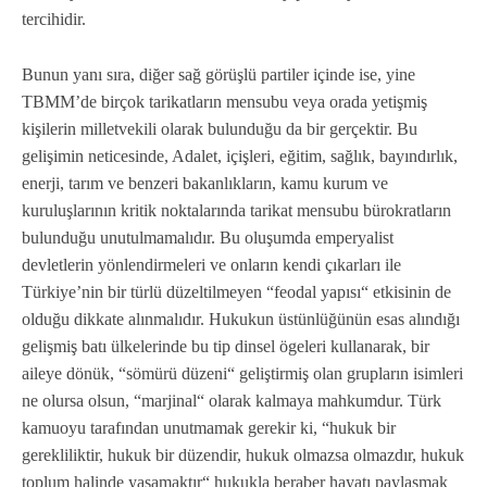
tercihidir.
Bunun yanı sıra, diğer sağ görüşlü partiler içinde ise, yine
TBMM’de birçok tarikatların mensubu veya orada yetişmiş
kişilerin milletvekili olarak bulunduğu da bir gerçektir. Bu
gelişimin neticesinde, Adalet, içişleri, eğitim, sağlık, bayındırlık,
enerji, tarım ve benzeri bakanlıkların, kamu kurum ve
kuruluşlarının kritik noktalarında tarikat mensubu bürokratların
bulunduğu unutulmamalıdır. Bu oluşumda emperyalist
devletlerin yönlendirmeleri ve onların kendi çıkarları ile
Türkiye’nin bir türlü düzeltilmeyen “feodal yapısı“ etkisinin de
olduğu dikkate alınmalıdır. Hukukun üstünlüğünün esas alındığı
gelişmiş batı ülkelerinde bu tip dinsel ögeleri kullanarak, bir
aileye dönük, “sömürü düzeni“ geliştirmiş olan grupların isimleri
ne olursa olsun, “marjinal“ olarak kalmaya mahkumdur. Türk
kamuoyu tarafından unutmamak gerekir ki, “hukuk bir
gerekliliktir, hukuk bir düzendir, hukuk olmazsa olmazdır, hukuk
toplum halinde yaşamaktır“ hukukla beraber hayatı paylaşmak