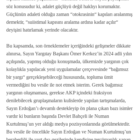
söz konusudur ki, adalet güçlüyü değil haklıyı korumaktır.
Güçlünün adaleti olduğu zaman “otokrasinin“ kapıları aralanmış
demektir, “suiistimal kapısını aralama ardına kadar açılır“
deyişini hatırlamak yerinde olacaktır.
Bu kapsamda, son örneklemeler içeriğindeki gelişmeler dikkate
alınırsa, Sayın Yargıtay Başkanı Ömer Kerkez’in 2024 adli yılın
açılışında, yapmış olduğu konuşmada, ülkemizde yargının çok
kolaylıkla yapılacak yeni uygulamalar çerçevesinde “bağımsız
bir yargı“ gerçekleşebileceği hususunda, topluma ümit
vermediğini bu vesile ile not etmek isterim. Gerek bağımsız
yargının oluşmaması, gerekse AKP içindeki fraksiyon
denilebilecek gruplaşmaların kulislerde yapılan tartışmalarda,
Sayın Erdoğan’ı devamlı destekleyip ön plana çıkan bazı isimler
vardır ki bunların başında Devlet Bahçeli ile Numan
Kurtulmuş’un yer aldığı medya pozisyonlarında görülmektedir.
Bu vesile ile öncelikle Sayın Erdoğan ve Numan Kurtulmuş’un
beraberliği ile yurt dışı gezilerinde kendisine tercümanlık yapan