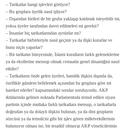
– Tarikatlar hangi işlevleri görüyor?
– Bu gruplara üyelik nasıl işliyor?
– Dışarıdan birileri de bir gruba yaklaşıp katılmak isteyebilir mi,
yoksa üyeler tarafından davet edilmeleri mi gerekir?
– İnsanlar hiç tarikatlarından ayrılırlar mı?
– Tarikatlar birbirleriyle nasıl geçinir ya da ilişki kurarlar ve
bunu niçin yaparlar?
– Bir tarikatın bünyesinde, İslami kuralların farklı geleneklerine
ya da ekollerine mensup olmak cemaatin genel dinamiğini nasıl
etkiler?
– Tarikatların önde gelen üyeleri, hamilik ilişkisi dışında da,
özellikle gündem belirlemek açısından bu gruplara göre mi
hareket ederler? kapsamındaki sorular soruluyordu. AKP
iktidarında gelinen noktada Parlamentoda temsil edilen siyasi
partinin içinde mutlaka farklı tarikatlara mensup, o tarikatlarla
doğrudan ya da dolaylı ilişkisi bulunan, ya da dini grupların
sözcüsü ya da temsilcisi gibi bir işlev gören milletvekillerinin
bulunuyor olması ise, bir tesadüf olmayıp AKP yöneticilerinin