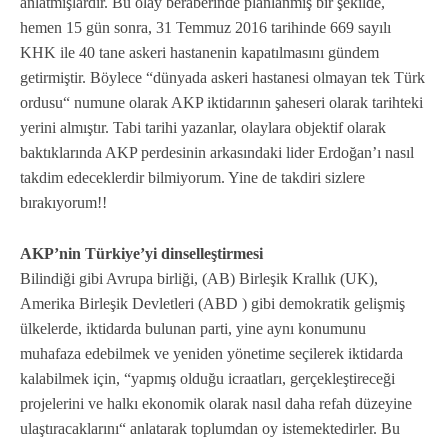
anlatmışlardır. Bu olay beraberinde planlanmış bir şekilde,
hemen 15 gün sonra, 31 Temmuz 2016 tarihinde 669 sayılı
KHK ile 40 tane askeri hastanenin kapatılmasını gündem
getirmiştir. Böylece “dünyada askeri hastanesi olmayan tek Türk
ordusu“ numune olarak AKP iktidarının şaheseri olarak tarihteki
yerini almıştır. Tabi tarihi yazanlar, olaylara objektif olarak
baktıklarında AKP perdesinin arkasındaki lider Erdoğan’ı nasıl
takdim edeceklerdir bilmiyorum. Yine de takdiri sizlere
bırakıyorum!!
AKP’nin Türkiye’yi dinselleştirmesi
Bilindiği gibi Avrupa birliği, (AB) Birleşik Krallık (UK),
Amerika Birleşik Devletleri (ABD ) gibi demokratik gelişmiş
ülkelerde, iktidarda bulunan parti, yine aynı konumunu
muhafaza edebilmek ve yeniden yönetime seçilerek iktidarda
kalabilmek için, “yapmış olduğu icraatları, gerçekleştireceği
projelerini ve halkı ekonomik olarak nasıl daha refah düzeyine
ulaştıracaklarını“ anlatarak toplumdan oy istemektedirler. Bu