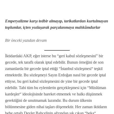
Emperyalizme karşı tedbir almayıp, tarikatlardan kurtulmayan
toplumlar, içten yozlaşarak parçalanmaya mahkûmdurlar
Bir önceki yazıdan devam
İktidardaki AKP, eğer isterse bu “geri kabul sözleşmesini” bir
gecede, tek taraflı olarak iptal edebilir. Bunun örneğini de son
zamanlarda bir gecede iptal ettiği “İstanbul sözleşmesi“ teşkil
etmektedir. Bu sözleşmeyi Sayın Erdoğan nasıl bir gecede iptal
ettiyse, bu geri kabul sözleşmesini de yine bir gecede iptal
edebilir. Tabi tüm bu eylemlerin gerçekleşmesi için “Müslüman
kardeşler“ ideolojisinde hareket etmemek ve halkı düşünmek
gerektiğini de unutmamak lazımdır. Bu durum ülkenin
bölünmesine giden nihai taşları döşemektir. Her zaman iktidarın
bebe ortağı Devlet Bahçelinin ağzından sık çıkan “beka“