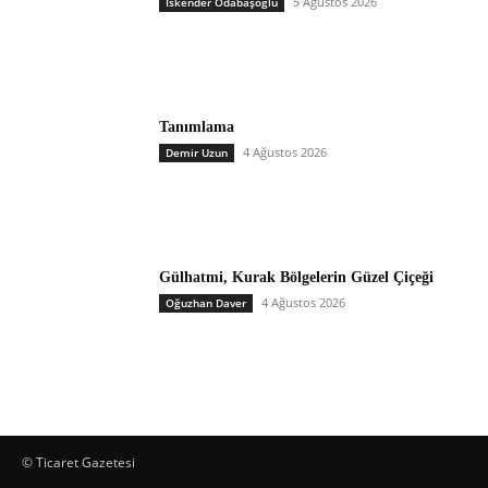
5 Ağustos 2026
İskender Odabaşoğlu
Tanımlama
4 Ağustos 2026
Demir Uzun
Gülhatmi, Kurak Bölgelerin Güzel Çiçeği
4 Ağustos 2026
Oğuzhan Daver
© Ticaret Gazetesi