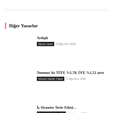
Diğer Yazarlar
Ardışık
8 Ağustos 2026
Demir Uzun
Temmuz’da TÜFE %1,78, ÜFE %1,52 arttı
5 Ağustos 2026
Ahmet Sükûti Tükel
İç Siyasette Terör Etkisi…