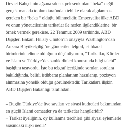
Devlet Bahçelinin ağzına sık sık pelesenk olan “beka“ değil
gerçek manada toplum tarafından tehlike olarak algılanması
gereken bir “beka “ olduğu bilinmelidir. Emperyalist ülke ABD
ve onun yöneticilerinin tarikatlar ile neden ilgilendiklerine, bir
örnek vermek gerekirse, 22 Temmuz 2009 tarihinde, ABD
Dışişleri Bakanı Hillary Clinton’ın onayıyla Washington’dan
Ankara Büyükelçiliği’ne gönderilen telgraf, istihbarat
birimlerinin elinde olduğunu düşünüyorum, “Tarikatlar, Kürtler
ve İslam ve Türkiye’de azınlık dinleri konusunda bilgi talebi”
başlığını taşıyordu. İşte bu telgraf içeriğinde sorulan sorulara
bakıldığında, belirli istihbarat planlarının hazırlanıp, pozisyon
alınmasına yönelik olduğu görülmektedir. Tarikatlara ilişkin
ABD Dışişleri Bakanlığı tarafından:
– Bugün Türkiye’de üye sayıları ve siyasi kudretleri bakımından
en güçlü İslami cemaatler ya da tarikatlar hangileridir?
– Tarikat üyeliğinin, oy kullanma tercihleri gibi siyasi eylemlerle
arasındaki ilişki nedir?