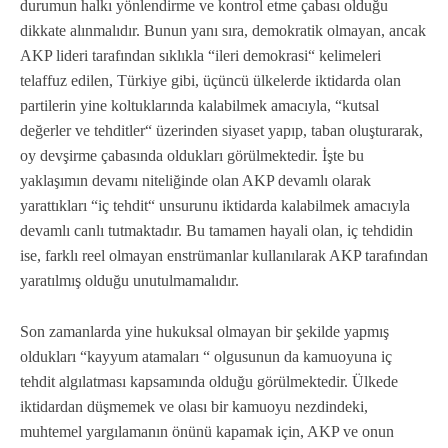
durumun halkı yönlendirme ve kontrol etme çabası olduğu
dikkate alınmalıdır. Bunun yanı sıra, demokratik olmayan, ancak
AKP lideri tarafından sıklıkla “ileri demokrasi“ kelimeleri
telaffuz edilen, Türkiye gibi, üçüncü ülkelerde iktidarda olan
partilerin yine koltuklarında kalabilmek amacıyla, “kutsal
değerler ve tehditler“ üzerinden siyaset yapıp, taban oluşturarak,
oy devşirme çabasında oldukları görülmektedir. İşte bu
yaklaşımın devamı niteliğinde olan AKP devamlı olarak
yarattıkları “iç tehdit“ unsurunu iktidarda kalabilmek amacıyla
devamlı canlı tutmaktadır. Bu tamamen hayali olan, iç tehdidin
ise, farklı reel olmayan enstrümanlar kullanılarak AKP tarafından
yaratılmış olduğu unutulmamalıdır.
Son zamanlarda yine hukuksal olmayan bir şekilde yapmış
oldukları “kayyum atamaları “ olgusunun da kamuoyuna iç
tehdit algılatması kapsamında olduğu görülmektedir. Ülkede
iktidardan düşmemek ve olası bir kamuoyu nezdindeki,
muhtemel yargılamanın önünü kapamak için, AKP ve onun