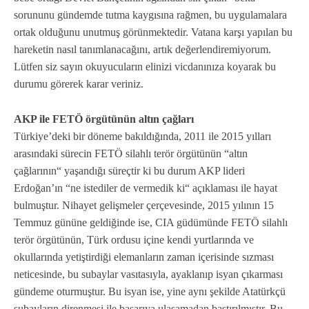
sorununu gündemde tutma kaygısına rağmen, bu uygulamalara
ortak olduğunu unutmuş görünmektedir. Vatana karşı yapılan bu
hareketin nasıl tanımlanacağını, artık değerlendiremiyorum.
Lütfen siz sayın okuyucuların elinizi vicdanınıza koyarak bu
durumu görerek karar veriniz.
AKP ile FETÖ örgütünün altın çağları
Türkiye’deki bir döneme bakıldığında, 2011 ile 2015 yılları
arasındaki sürecin FETÖ silahlı terör örgütünün “altın
çağlarının“ yaşandığı süreçtir ki bu durum AKP lideri
Erdoğan’ın “ne istediler de vermedik ki“ açıklaması ile hayat
bulmuştur. Nihayet gelişmeler çerçevesinde, 2015 yılının 15
Temmuz gününe geldiğinde ise, CIA güdümünde FETÖ silahlı
terör örgütünün, Türk ordusu içine kendi yurtlarında ve
okullarında yetiştirdiği elemanların zaman içerisinde sızması
neticesinde, bu subaylar vasıtasıyla, ayaklanıp isyan çıkarması
gündeme oturmuştur. Bu isyan ise, yine aynı şekilde Atatürkçü
subayların direnmesi ile başarıya ulaşamadan bastırılmıştır. Bu