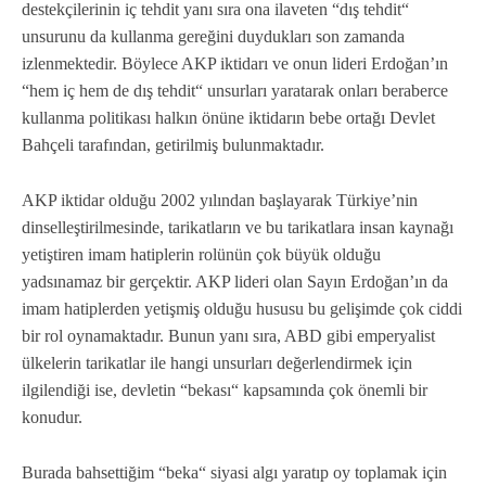
destekçilerinin iç tehdit yanı sıra ona ilaveten “dış tehdit“
unsurunu da kullanma gereğini duydukları son zamanda
izlenmektedir. Böylece AKP iktidarı ve onun lideri Erdoğan’ın
“hem iç hem de dış tehdit“ unsurları yaratarak onları beraberce
kullanma politikası halkın önüne iktidarın bebe ortağı Devlet
Bahçeli tarafından, getirilmiş bulunmaktadır.
AKP iktidar olduğu 2002 yılından başlayarak Türkiye’nin
dinselleştirilmesinde, tarikatların ve bu tarikatlara insan kaynağı
yetiştiren imam hatiplerin rolünün çok büyük olduğu
yadsınamaz bir gerçektir. AKP lideri olan Sayın Erdoğan’ın da
imam hatiplerden yetişmiş olduğu hususu bu gelişimde çok ciddi
bir rol oynamaktadır. Bunun yanı sıra, ABD gibi emperyalist
ülkelerin tarikatlar ile hangi unsurları değerlendirmek için
ilgilendiği ise, devletin “bekası“ kapsamında çok önemli bir
konudur.
Burada bahsettiğim “beka“ siyasi algı yaratıp oy toplamak için