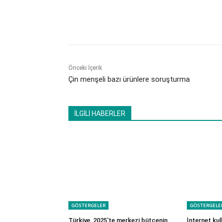
Paylaş
Önceki İçerik
Çin menşeli bazı ürünlere soruşturma
İLGİLİ HABERLER
GÖSTERGELER
GÖSTERGELE
Türkiye, 2025’te merkezi bütçenin
İnternet kul