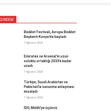
GÜNDEM
Bisiklet Festivali, Avrupa Bisiklet
Başkenti Konya’da başladı
7 Ağustos 2026
Emirates ve Arsenal’in uzun
soluklu ortaklığı 2033’e kadar
uzadı
7 Ağustos 2026
Türkiye, Suudi Arabistan ve
Pakistan’la savunma anlaşması
imzaladı
7 Ağustos 2026
İDO, Midilli’ye üçüncü