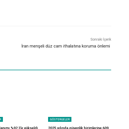
Sonraki İçerik
İran menşeli düz cam ithalatına koruma önlemi
R
GÖSTERGELER
lanımı %92,3’e yükseldi
2025 yılında güvenlik birimlerine 609