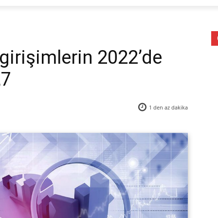
girişimlerin 2022’de
,7
1 den az
dakika