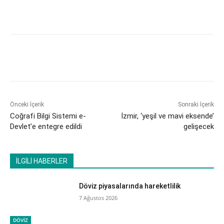
Önceki İçerik
Sonraki İçerik
Coğrafi Bilgi Sistemi e-
İzmir, ‘yeşil ve mavi eksende’
Devlet’e entegre edildi
gelişecek
İLGİLİ HABERLER
Döviz piyasalarında hareketlilik
7 Ağustos 2026
DÖVİZ