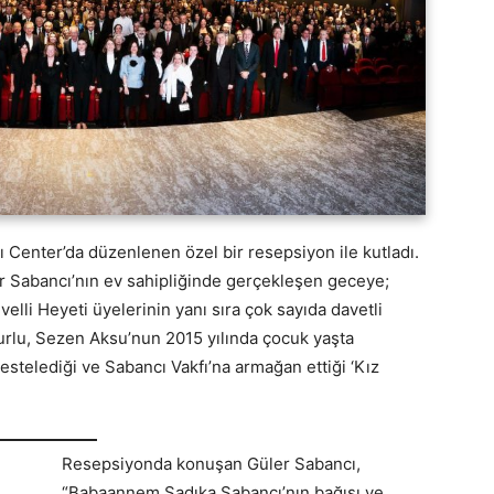
ı Center’da düzenlenen özel bir resepsiyon ile kutladı.
r Sabancı’nın ev sahipliğinde gerçekleşen geceye;
elli Heyeti üyelerinin yanı sıra çok sayıda davetli
Surlu, Sezen Aksu’nun 2015 yılında çocuk yaşta
estelediği ve Sabancı Vakfı’na armağan ettiği ‘Kız
Resepsiyonda konuşan Güler Sabancı,
“Babaannem Sadıka Sabancı’nın bağışı ve