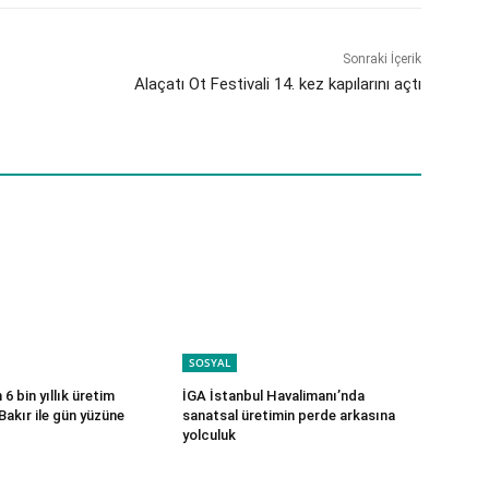
Sonraki İçerik
Alaçatı Ot Festivali 14. kez kapılarını açtı
SOSYAL
6 bin yıllık üretim
İGA İstanbul Havalimanı’nda
Bakır ile gün yüzüne
sanatsal üretimin perde arkasına
yolculuk