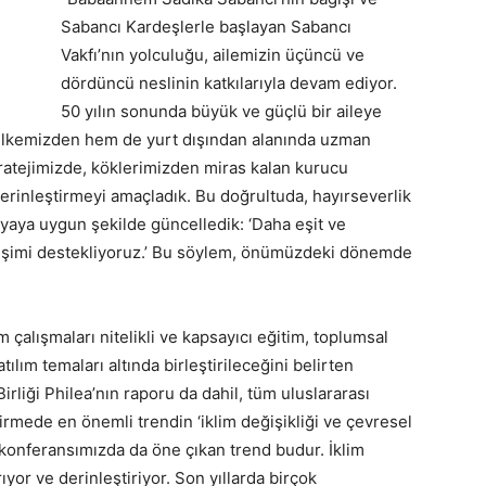
Sabancı Kardeşlerle başlayan Sabancı
Vakfı’nın yolculuğu, ailemizin üçüncü ve
dördüncü neslinin katkılarıyla devam ediyor.
50 yılın sonunda büyük ve güçlü bir aileye
ülkemizden hem de yurt dışından alanında uzman
stratejimizde, köklerimizden miras kalan kurucu
derinleştirmeyi amaçladık. Bu doğrultuda, hayırseverlik
yaya uygun şekilde güncelledik: ‘Daha eşit ve
elişimi destekliyoruz.’ Bu söylem, önümüzdeki dönemde
m çalışmaları nitelikli ve kapsayıcı eğitim, toplumsal
tılım temaları altında birleştirileceğini belirten
rliği Philea’nın raporu da dahil, tüm uluslararası
dirmede en önemli trendin ‘iklim değişikliği ve çevresel
 konferansımızda da öne çıkan trend budur. İklim
tırıyor ve derinleştiriyor. Son yıllarda birçok