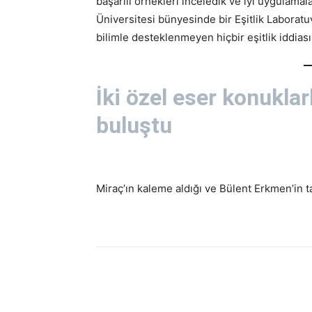
başarılı örnekleri inceledik ve iyi uygulamal
Üniversitesi bünyesinde bir Eşitlik Laboratu
bilimle desteklenmeyen hiçbir eşitlik iddiası,
İki özel eser konuklar
buluştu
Miraç’ın kaleme aldığı ve Bülent Erkmen’in ta
Paylaş