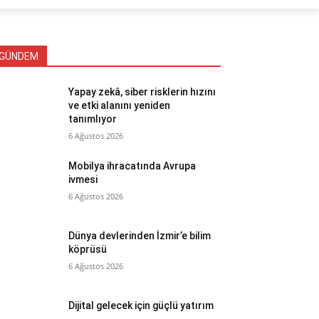
GÜNDEM
Yapay zekâ, siber risklerin hızını
ve etki alanını yeniden
tanımlıyor
6 Ağustos 2026
Mobilya ihracatında Avrupa
ivmesi
6 Ağustos 2026
Dünya devlerinden İzmir’e bilim
köprüsü
6 Ağustos 2026
Dijital gelecek için güçlü yatırım