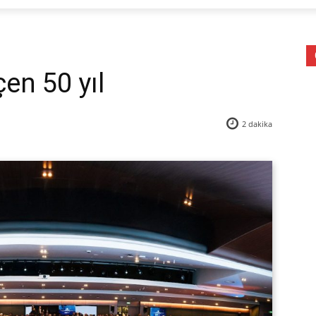
çen 50 yıl
2
dakika