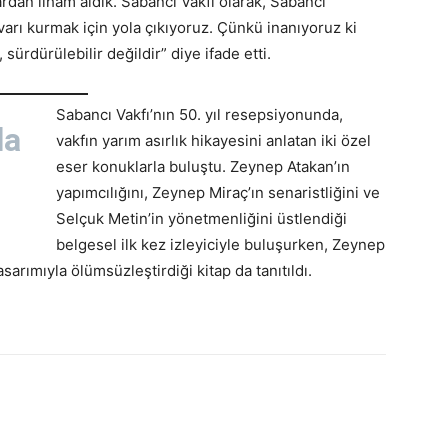
ardan ilham aldık. Sabancı Vakfı olarak, Sabancı
varı kurmak için yola çıkıyoruz. Çünkü inanıyoruz ki
 sürdürülebilir değildir” diye ifade etti.
Sabancı Vakfı’nın 50. yıl resepsiyonunda,
la
vakfın yarım asırlık hikayesini anlatan iki özel
eser konuklarla buluştu. Zeynep Atakan’ın
yapımcılığını, Zeynep Miraç’ın senaristliğini ve
Selçuk Metin’in yönetmenliğini üstlendiği
belgesel ilk kez izleyiciyle buluşurken, Zeynep
sarımıyla ölümsüzleştirdiği kitap da tanıtıldı.