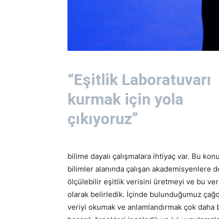
“Eşitlik Laboratuvarı
kurmak için yola
çıkıyoruz”
bilime dayalı çalışmalara ihtiyaç var. Bu kon
bilimler alanında çalışan akademisyenlere de
ölçülebilir eşitlik verisini üretmeyi ve bu ve
olarak belirledik. İçinde bulunduğumuz çağd
veriyi okumak ve anlamlandırmak çok daha b