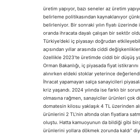
üretim yapıyor, bazı seneler az üretim yapıyo
belirleme politikasından kaynaklanıyor çünk
belirleniyor. Bir sonraki yılın fiyatı üzerinde
oranda ihracata dayalı çalışan bir sektör old
Türkiye’deki iç piyasayı doğrudan etkileyeb
açısından yıllar arasında ciddi değişkenlikle
özellikle 2023’te üretimde ciddi bir düşüş
Orman Bakanlığı, iç piyasada fiyat istikrarın
alınırken eldeki stoklar yeterince değerlendi
İhracat yapamayan salça sanayicileri piyasal
kriz yaşandı. 2024 yılında ise farklı bir sor
olmasına rağmen, sanayiciler ürünleri çok d
domatesin kilosu yaklaşık 4 TL üzerinden alı
ürünlerini 2 TL’nin altında olan fiyatlara sat
oluştu. Hatta kamuoyunun da bildiği gibi bir
ürünlerini yollara dökmek zorunda kaldı” di