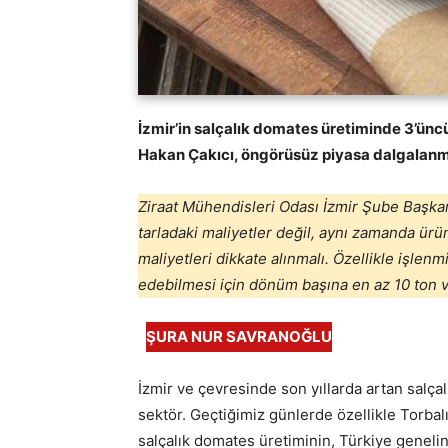
İzmir’in salçalık domates üretiminde 3’ünc
Hakan Çakıcı, öngörüsüz piyasa dalgalanmal
Ziraat Mühendisleri Odası İzmir Şube Başkan
tarladaki maliyetler değil, aynı zamanda ür
maliyetleri dikkate alınmalı. Özellikle işlenm
edebilmesi için dönüm başına en az 10 ton 
ŞURA NUR SAVRANOĞLU
İzmir ve çevresinde son yıllarda artan salça
sektör. Geçtiğimiz günlerde özellikle Torbal
salçalık domates üretiminin, Türkiye genelin