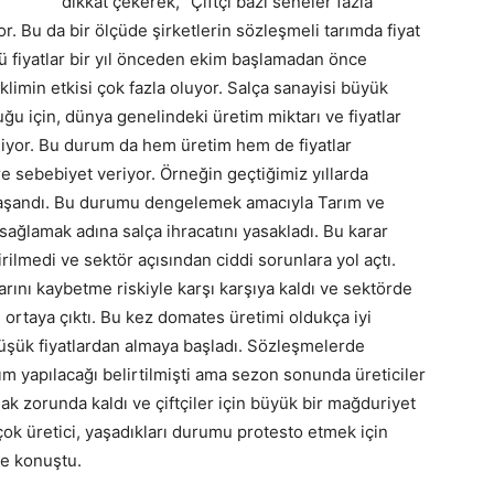
dikkat çekerek, “Çiftçi bazı seneler fazla
r. Bu da bir ölçüde şirketlerin sözleşmeli tarımda fiyat
ü fiyatlar bir yıl önceden ekim başlamadan önce
 iklimin etkisi çok fazla oluyor. Salça sanayisi büyük
uğu için, dünya genelindeki üretim miktarı ve fiyatlar
iliyor. Bu durum da hem üretim hem de fiyatlar
re sebebiyet veriyor. Örneğin geçtiğimiz yıllarda
 yaşandı. Bu durumu dengelemek amacıyla Tarım ve
ı sağlamak adına salça ihracatını yasakladı. Bu karar
rilmedi ve sektör açısından ciddi sorunlara yol açtı.
arını kaybetme riskiyle karşı karşıya kaldı ve sektörde
un ortaya çıktı. Bu kez domates üretimi oldukça iyi
üşük fiyatlardan almaya başladı. Sözleşmelerde
m yapılacağı belirtilmişti ama sezon sonunda üreticiler
mak zorunda kaldı ve çiftçiler için büyük bir mağduriyet
çok üretici, yaşadıkları durumu protesto etmek için
ye konuştu.