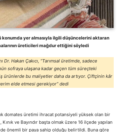
ü konumda yer almasıyla ilgili düşüncelerini aktaran
arının üreticileri mağdur ettiğini söyledi
ı Dr. Hakan Çakıcı, “Tarımsal üretimde, sadece
ünün sofraya ulaşana kadar geçen tüm süreçteki
iş ürünlerde bu maliyetler daha da artıyor. Çiftçinin kâr
verim elde etmesi gerekiyor” dedi
lık domates üretimi ihracat potansiyeli yüksek olan bir
ı, Kınık ve Bayındır başta olmak üzere 16 ilçede yapılan
de önemli bir paya sahip olduğu belirtildi. Buna göre