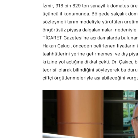
İzmir, 918 bin 829 ton sanayilik domates üre
üçüncü il konumunda. Bölgede salçalık domat
sözleşmeli tarım modeliyle yürütülen üretimd
öngörüsüz piyasa dalgalanmaları nedeniyle ür
TİCARET Gazetesi’ne açıklamalarda bulunan 
Hakan Çakıcı, önceden belirlenen fiyatların 
taahhütlerini yerine getirmemesi ve dış piya
krizine yol açtığına dikkat çekti. Dr. Çakıc
teorisi’ olarak bilindiğini söyleyerek bu du
çiftçi örgütlenmeleriyle aşılabileceğini vurg