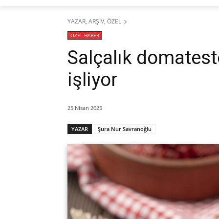
YAZAR, ARŞİV, ÖZEL
ÖZEL HABER
Salçalık domateste
işliyor
25 Nisan 2025
YAZAR
Şura Nur Savranoğlu