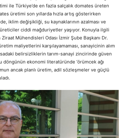
timi ile Türkiye’de en fazla salçalık domates üreten
es üretimi son yıllarda hızla artış gösterirken
e, iklim değişikliği, su kaynaklarının azalması ve
eticiler ciddi mağduriyetler yaşıyor. Konuyla ilgili
Ziraat Mühendisleri Odası İzmir Şube Başkanı Dr.
üretim maliyetlerini karşılayamaması, sanayicinin alım
sadaki belirsizliklerin tarım-sanayi zincirinde güven
ı, bu döngünün ekonomi literatüründe ‘örümcek ağı
rumun ancak planlı üretim, adil sözleşmeler ve güçlü
uladı.