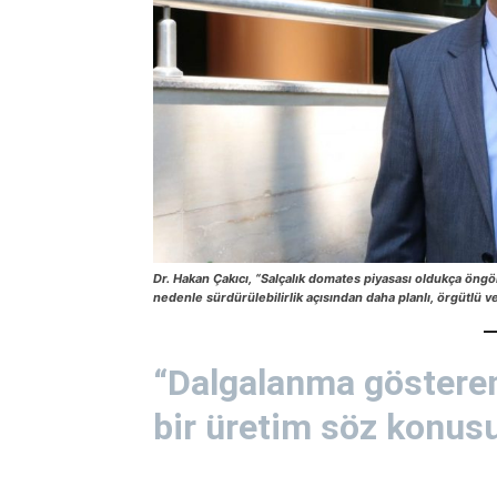
Dr. Hakan Çakıcı, “Salçalık domates piyasası oldukça öngör
nedenle sürdürülebilirlik açısından daha planlı, örgütlü ve
“Dalgalanma göstere
bir üretim söz konus