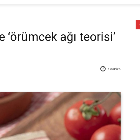
 ‘örümcek ağı teorisi’
7
dakika