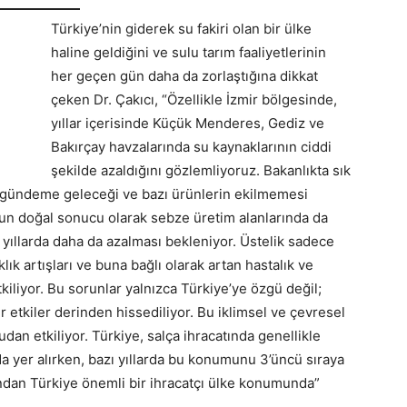
Türkiye’nin giderek su fakiri olan bir ülke
haline geldiğini ve sulu tarım faaliyetlerinin
her geçen gün daha da zorlaştığına dikkat
çeken Dr. Çakıcı, “Özellikle İzmir bölgesinde,
yıllar içerisinde Küçük Menderes, Gediz ve
Bakırçay havzalarında su kaynaklarının ciddi
şekilde azaldığını gözlemliyoruz. Bakanlıkta sık
ın gündeme geleceği ve bazı ürünlerin ekilmemesi
un doğal sonucu olarak sebze üretim alanlarında da
yıllarda daha da azalması bekleniyor. Üstelik sadece
aklık artışları ve buna bağlı olarak artan hastalık ve
tkiliyor. Bu sorunlar yalnızca Türkiye’ye özgü değil;
etkiler derinden hissediliyor. Bu iklimsel ve çevresel
udan etkiliyor. Türkiye, salça ihracatında genellikle
a yer alırken, bazı yıllarda bu konumunu 3’üncü sıraya
ından Türkiye önemli bir ihracatçı ülke konumunda”