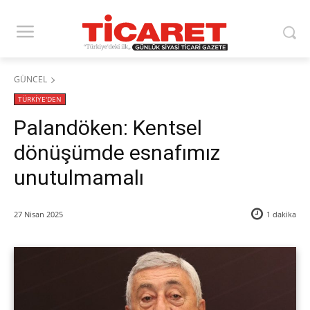
GÜNCEL
TÜRKİYE'DEN
Palandöken: Kentsel
dönüşümde esnafımız
unutulmamalı
27 Nisan 2025
1
dakika