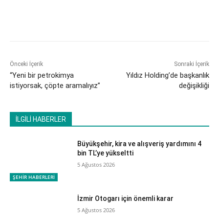
Önceki İçerik
Sonraki İçerik
“Yeni bir petrokimya
Yıldız Holding’de başkanlık
istiyorsak, çöpte aramalıyız”
değişikliği
İLGİLİ HABERLER
Büyükşehir, kira ve alışveriş yardımını 4
bin TL’ye yükseltti
5 Ağustos 2026
ŞEHİR HABERLERİ
İzmir Otogarı için önemli karar
5 Ağustos 2026