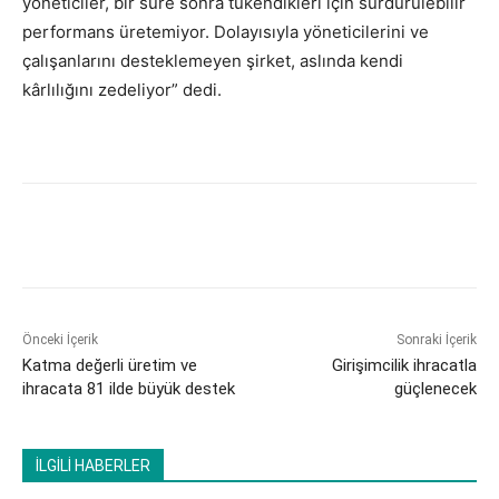
yöneticiler, bir süre sonra tükendikleri için sürdürülebilir
performans üretemiyor. Dolayısıyla yöneticilerini ve
çalışanlarını desteklemeyen şirket, aslında kendi
kârlılığını zedeliyor” dedi.
Önceki İçerik
Sonraki İçerik
Katma değerli üretim ve
Girişimcilik ihracatla
ihracata 81 ilde büyük destek
güçlenecek
İLGİLİ HABERLER