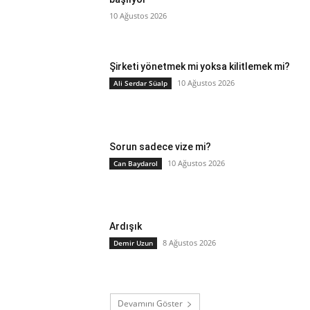
10 Ağustos 2026
Şirketi yönetmek mi yoksa kilitlemek mi?
10 Ağustos 2026
Ali Serdar Süalp
Sorun sadece vize mi?
10 Ağustos 2026
Can Baydarol
Ardışık
8 Ağustos 2026
Demir Uzun
Devamını Göster