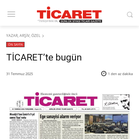
YAZAR, ARŞİV, ÖZEL
ÖN SAYFA
TİCARET’te bugün
31 Temmuz 2025
1 den az
dakika