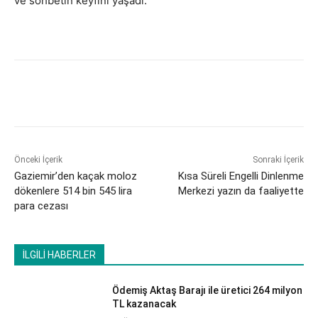
ve sohbetin keyfini yaşadı.
Önceki İçerik
Sonraki İçerik
Gaziemir’den kaçak moloz
Kısa Süreli Engelli Dinlenme
dökenlere 514 bin 545 lira
Merkezi yazın da faaliyette
para cezası
İLGİLİ HABERLER
Ödemiş Aktaş Barajı ile üretici 264 milyon
TL kazanacak