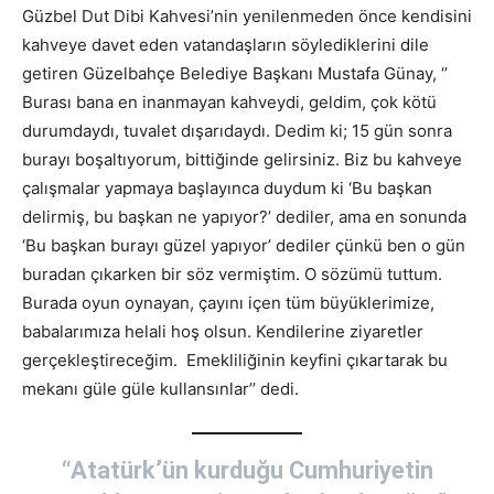
Güzbel Dut Dibi Kahvesi’nin yenilenmeden önce kendisini
kahveye davet eden vatandaşların söylediklerini dile
getiren Güzelbahçe Belediye Başkanı Mustafa Günay, ‘’
Burası bana en inanmayan kahveydi, geldim, çok kötü
durumdaydı, tuvalet dışarıdaydı. Dedim ki; 15 gün sonra
burayı boşaltıyorum, bittiğinde gelirsiniz. Biz bu kahveye
çalışmalar yapmaya başlayınca duydum ki ‘Bu başkan
delirmiş, bu başkan ne yapıyor?’ dediler, ama en sonunda
‘Bu başkan burayı güzel yapıyor’ dediler çünkü ben o gün
buradan çıkarken bir söz vermiştim. O sözümü tuttum.
Burada oyun oynayan, çayını içen tüm büyüklerimize,
babalarımıza helali hoş olsun. Kendilerine ziyaretler
gerçekleştireceğim. Emekliliğinin keyfini çıkartarak bu
mekanı güle güle kullansınlar’’ dedi.
“Atatürk’ün kurduğu Cumhuriyetin