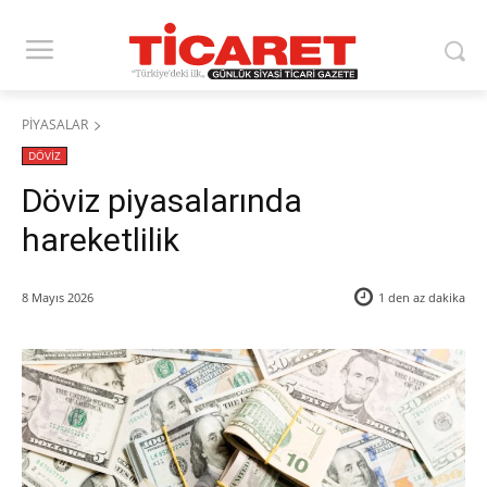
PİYASALAR
DÖVİZ
Döviz piyasalarında
hareketlilik
8 Mayıs 2026
1 den az
dakika