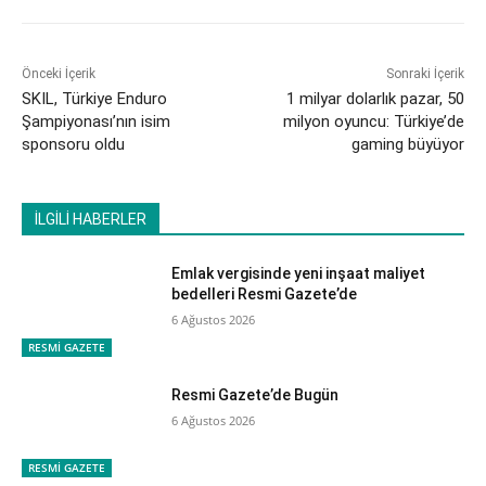
Önceki İçerik
Sonraki İçerik
​SKIL, Türkiye Enduro
​1 milyar dolarlık pazar, 50
Şampiyonası’nın isim
milyon oyuncu: Türkiye’de
sponsoru oldu
gaming büyüyor
İLGİLİ HABERLER
Emlak vergisinde yeni inşaat maliyet
bedelleri Resmi Gazete’de
6 Ağustos 2026
RESMİ GAZETE
Resmi Gazete’de Bugün
6 Ağustos 2026
RESMİ GAZETE