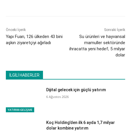
Önceki İçerik
Sonraki İçerik
​Yapı Fuarı, 126 ülkeden 43 bini
Su ürünleri ve hayvansal
aşkın ziyaretçiyi ağırladı
mamuller sektöründe
ihracatta yeni hedef; 5 milyar
dolar
İLGİLİ HABERLER
Dijital gelecek için güçlü yatırım
6 Ağustos 2026
YATIRIM-GELİŞME
Koç Holding’den ilk 6 ayda 1,7 milyar
dolar kombine yatırım