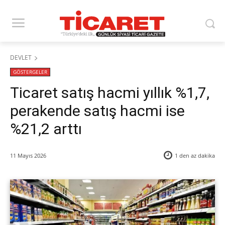
DEVLET
GÖSTERGELER
Ticaret satış hacmi yıllık %1,7,
perakende satış hacmi ise
%21,2 arttı
11 Mayıs 2026
1 den az
dakika