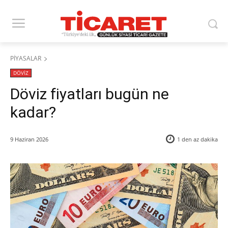
PİYASALAR
DÖVİZ
Döviz fiyatları bugün ne
kadar?
9 Haziran 2026
1 den az
dakika