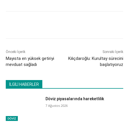
Önceki İçerik
Sonraki İçerik
Mayısta en yüksek getiriyi
​Kılıçdaroğlu: Kurultay sürecini
mevduat sağladı
başlatıyoruz
İLGİLİ HABERLER
Döviz piyasalarında hareketlilik
7 Ağustos 2026
DÖVİZ