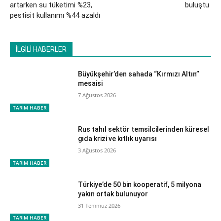
artarken su tüketimi %23,
buluştu
pestisit kullanımı %44 azaldı
İLGİLİ HABERLER
Büyükşehir’den sahada “Kırmızı Altın”
mesaisi
7 Ağustos 2026
TARIM HABER
Rus tahıl sektör temsilcilerinden küresel
gıda krizi ve kıtlık uyarısı
3 Ağustos 2026
TARIM HABER
Türkiye’de 50 bin kooperatif, 5 milyona
yakın ortak bulunuyor
31 Temmuz 2026
TARIM HABER