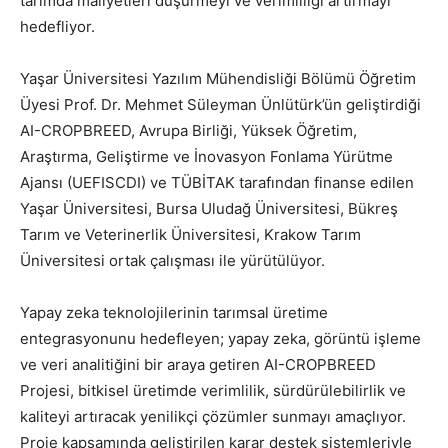
tarımda maliyetleri düşürmeyi ve verimliliği artırmayı
hedefliyor.
Yaşar Üniversitesi Yazılım Mühendisliği Bölümü Öğretim
Üyesi Prof. Dr. Mehmet Süleyman Ünlütürk’ün geliştirdiği
AI-CROPBREED, Avrupa Birliği, Yüksek Öğretim,
Araştırma, Geliştirme ve İnovasyon Fonlama Yürütme
Ajansı (UEFISCDI) ve TÜBİTAK tarafından finanse edilen
Yaşar Üniversitesi, Bursa Uludağ Üniversitesi, Bükreş
Tarım ve Veterinerlik Üniversitesi, Krakow Tarım
Üniversitesi ortak çalışması ile yürütülüyor.
Yapay zeka teknolojilerinin tarımsal üretime
entegrasyonunu hedefleyen; yapay zeka, görüntü işleme
ve veri analitiğini bir araya getiren AI-CROPBREED
Projesi, bitkisel üretimde verimlilik, sürdürülebilirlik ve
kaliteyi artıracak yenilikçi çözümler sunmayı amaçlıyor.
Proje kapsamında geliştirilen karar destek sistemleriyle