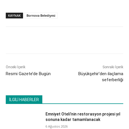
KAYNAK
Bornova Belediyesi
Önceki İçerik
Sonraki İçerik
Resmi Gazete’de Bugün
Büyükşehir’den ilaçlama
seferberliği
İLGİLİ HABERLER
Emniyet Oteli’nin restorasyon projesi yıl
sonuna kadar tamamlanacak
6 Ağustos 2026