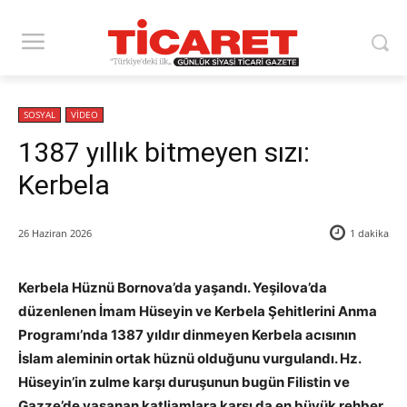
SOSYAL
VİDEO
1387 yıllık bitmeyen sızı:
Kerbela
26 Haziran 2026
1
dakika
Kerbela Hüznü Bornova’da yaşandı. Yeşilova’da
düzenlenen İmam Hüseyin ve Kerbela Şehitlerini Anma
Programı’nda 1387 yıldır dinmeyen Kerbela acısının
İslam aleminin ortak hüznü olduğunu vurgulandı. Hz.
Hüseyin’in zulme karşı duruşunun bugün Filistin ve
Gazze’de yaşanan katliamlara karşı da en büyük rehber