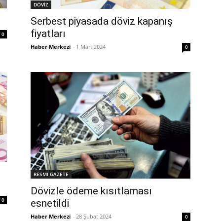
DÖVİZ
Serbest piyasada döviz kapanış
fiyatları
0
Haber Merkezi
-
1 Mart 2024
0
RESMİ GAZETE
Dövizle ödeme kısıtlaması
0
esnetildi
Haber Merkezi
-
28 Şubat 2024
0