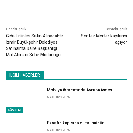
Önceki İçerik
Sonraki İçerik
Gıda Ürünleri Satın Alınacaktır
Sentez Merter kapılarını
İzmir Büyükşehir Belediyesi
açıyor
Satınalma Daire Başkanlığı
Mal Alımları Şube Müdürlüğü
İLGİLİ HABERLER
Mobilya ihracatında Avrupa ivmesi
6 Ağustos 2026
GÜNDEM
Esnafın kapısına dijital mühür
6 Ağustos 2026