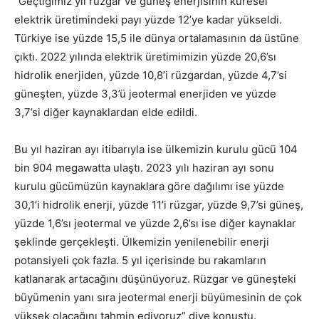
“Geçtiğimiz yıl rüzgar ve güneş enerjisinin küresel
elektrik üretimindeki payı yüzde 12’ye kadar yükseldi.
Türkiye ise yüzde 15,5 ile dünya ortalamasının da üstüne
çıktı. 2022 yılında elektrik üretimimizin yüzde 20,6’sı
hidrolik enerjiden, yüzde 10,8’i rüzgardan, yüzde 4,7’si
güneşten, yüzde 3,3’ü jeotermal enerjiden ve yüzde
3,7’si diğer kaynaklardan elde edildi.
Bu yıl haziran ayı itibarıyla ise ülkemizin kurulu gücü 104
bin 904 megawatta ulaştı. 2023 yılı haziran ayı sonu
kurulu gücümüzün kaynaklara göre dağılımı ise yüzde
30,1’i hidrolik enerji, yüzde 11’i rüzgar, yüzde 9,7’si güneş,
yüzde 1,6’sı jeotermal ve yüzde 2,6’sı ise diğer kaynaklar
şeklinde gerçekleşti. Ülkemizin yenilenebilir enerji
potansiyeli çok fazla. 5 yıl içerisinde bu rakamların
katlanarak artacağını düşünüyoruz. Rüzgar ve güneşteki
büyümenin yanı sıra jeotermal enerji büyümesinin de çok
yüksek olacağını tahmin ediyoruz” diye konuştu.