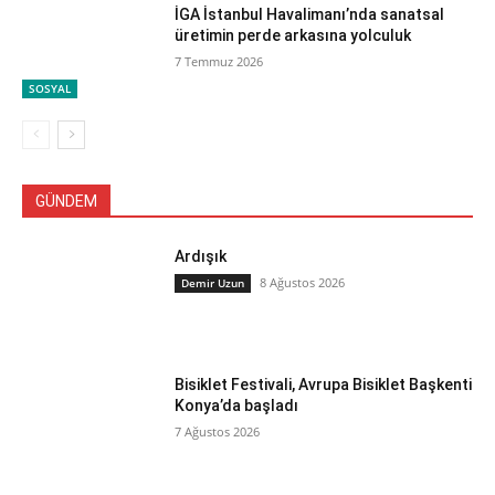
İGA İstanbul Havalimanı’nda sanatsal
üretimin perde arkasına yolculuk
7 Temmuz 2026
SOSYAL
GÜNDEM
Ardışık
8 Ağustos 2026
Demir Uzun
Bisiklet Festivali, Avrupa Bisiklet Başkenti
Konya’da başladı
7 Ağustos 2026