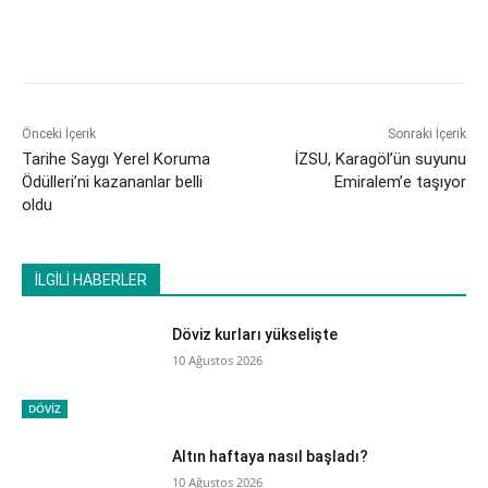
Önceki İçerik
Sonraki İçerik
Tarihe Saygı Yerel Koruma
İZSU, Karagöl’ün suyunu
Ödülleri’ni kazananlar belli
Emiralem’e taşıyor
oldu
İLGİLİ HABERLER
Döviz kurları yükselişte
10 Ağustos 2026
DÖVİZ
Altın haftaya nasıl başladı?
10 Ağustos 2026