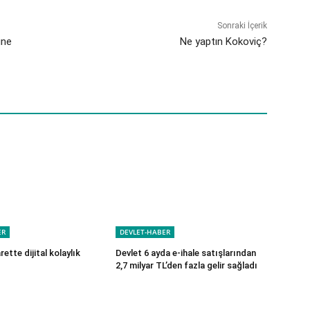
Sonraki İçerik
üne
Ne yaptın Kokoviç?
ER
DEVLET-HABER
rette dijital kolaylık
Devlet 6 ayda e-ihale satışlarından
2,7 milyar TL’den fazla gelir sağladı