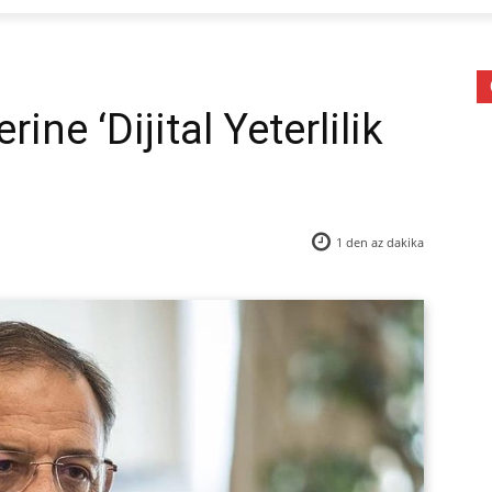
rine ‘Dijital Yeterlilik
1 den az
dakika