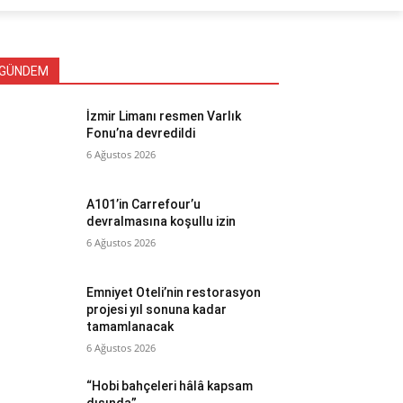
GÜNDEM
İzmir Limanı resmen Varlık
Fonu’na devredildi
6 Ağustos 2026
A101’in Carrefour’u
devralmasına koşullu izin
6 Ağustos 2026
Emniyet Oteli’nin restorasyon
projesi yıl sonuna kadar
tamamlanacak
6 Ağustos 2026
“Hobi bahçeleri hâlâ kapsam
dışında”