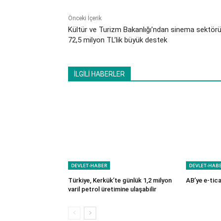
Önceki İçerik
Kültür ve Turizm Bakanlığı’ndan sinema sektör
72,5 milyon TL’lik büyük destek
İLGİLİ HABERLER
DEVLET-HABER
DEVLET-HAB
Türkiye, Kerkük’te günlük 1,2 milyon
AB’ye e-tica
varil petrol üretimine ulaşabilir