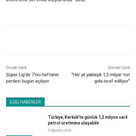
Önceki İçerik
Sonraki İçerik
Süper Lig’de 7’nci haftanın
“Her yıl yaklaşık 1,3 milyar ton
perdesi bugün açılıyor
gıda israf ediliyor”
İLGİLİ HABERLER
Türkiye, Kerkük’te günlük 1,2 milyon varil
petrol üretimine ulaşabilir
5 Ağustos 2026