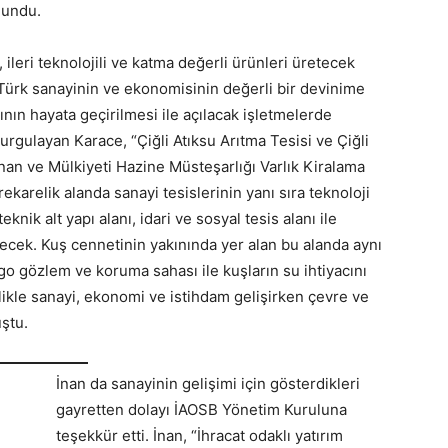
ulundu.
leri teknolojili ve katma değerli ürünleri üretecek
 Türk sanayinin ve ekonomisinin değerli bir devinime
ının hayata geçirilmesi ile açılacak işletmelerde
vurgulayan Karace, “Çiğli Atıksu Arıtma Tesisi ve Çiğli
nan ve Mülkiyeti Hazine Müsteşarlığı Varlık Kiralama
ekarelik alanda sanayi tesislerinin yanı sıra teknoloji
nik alt yapı alanı, idari ve sosyal tesis alanı ile
ilecek. Kuş cennetinin yakınında yer alan bu alanda aynı
go gözlem ve koruma sahası ile kuşların su ihtiyacını
likle sanayi, ekonomi ve istihdam gelişirken çevre ve
ştu.
İnan da sanayinin gelişimi için gösterdikleri
gayretten dolayı İAOSB Yönetim Kuruluna
teşekkür etti. İnan, “İhracat odaklı yatırım