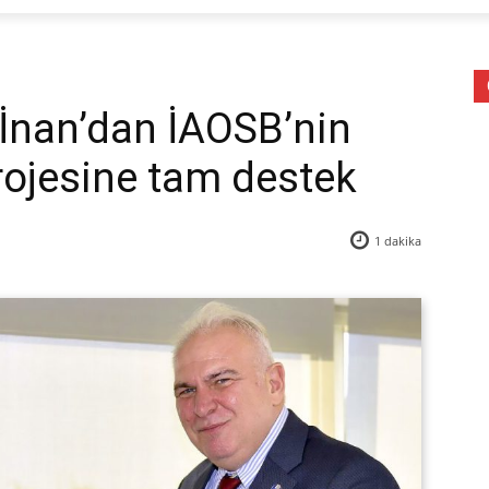
İnan’dan İAOSB’nin
rojesine tam destek
1
dakika