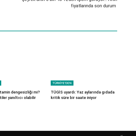
fiyatlarında son durum
TÜRKİYE'DEN
istamin dengesizliği mi?
TÜGİS uyardı: Yaz aylarında gıdada
iler yanıltıcı olabilir
kritik süre bir saate iniyor