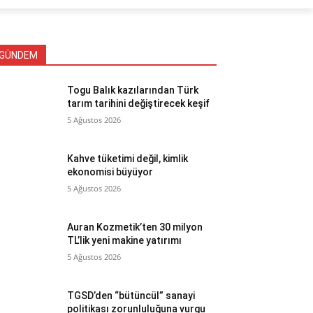
GÜNDEM
Togu Balık kazılarından Türk
tarım tarihini değiştirecek keşif
5 Ağustos 2026
Kahve tüketimi değil, kimlik
ekonomisi büyüyor
5 Ağustos 2026
Auran Kozmetik’ten 30 milyon
TL’lik yeni makine yatırımı
5 Ağustos 2026
TGSD’den “bütüncül” sanayi
politikası zorunluluğuna vurgu