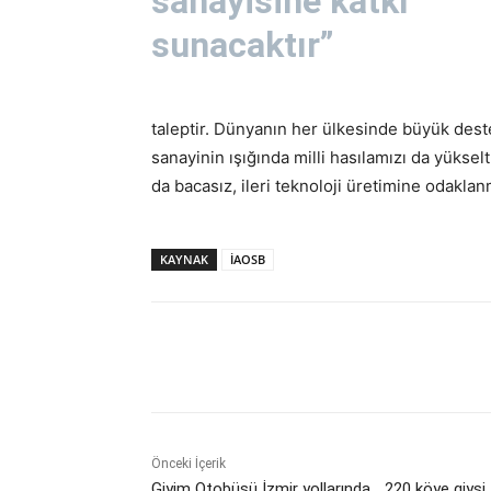
sanayisine katkı
sunacaktır”
taleptir. Dünyanın her ülkesinde büyük dest
sanayinin ışığında milli hasılamızı da yükse
da bacasız, ileri teknoloji üretimine odaklan
KAYNAK
İAOSB
Paylaş
Önceki İçerik
Giyim Otobüsü İzmir yollarında… 220 köye giysi