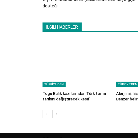
desteği
İLGİLİ HABERLER
TÜRKİYE'DEN
TÜRKİYE'DEN
Togu Balık kazılarından Türk tarım
Alerji mi, h
tarihini değiştirecek keşif
Benzer belirt