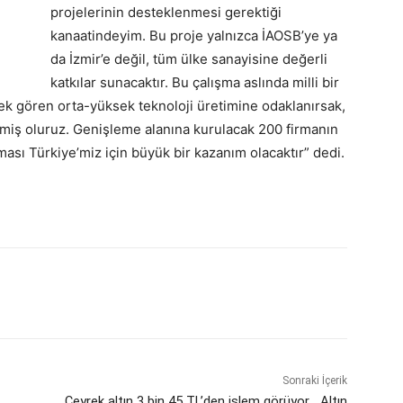
projelerinin desteklenmesi gerektiği
kanaatindeyim. Bu proje yalnızca İAOSB’ye ya
da İzmir’e değil, tüm ülke sanayisine değerli
katkılar sunacaktır. Bu çalışma aslında milli bir
ek gören orta-yüksek teknoloji üretimine odaklanırsak,
ltmiş oluruz. Genişleme alanına kurulacak 200 firmanın
ması Türkiye’miz için büyük bir kazanım olacaktır” dedi.
Sonraki İçerik
Çeyrek altın 3 bin 45 TL’den işlem görüyor… Altın