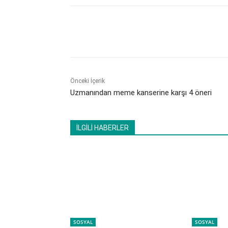
Paylaş
Önceki İçerik
Uzmanından meme kanserine karşı 4 öneri
İLGİLİ HABERLER
SOSYAL
SOSYAL