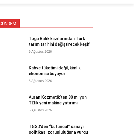
GÜNDEM
Togu Balık kazılarından Türk
tarım tarihini değiştirecek keşif
5 Ağustos 2026
Kahve tüketimi değil, kimlik
ekonomisi büyüyor
5 Ağustos 2026
Auran Kozmetik’ten 30 milyon
TL’lik yeni makine yatırımı
5 Ağustos 2026
TGSD’den “bütüncül” sanayi
politikası zorunluluğuna vurgu