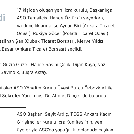
17 kişiden oluşan yeni icra kurulu, Başkanlığa
di
ASO Temsilcisi Hande Öztürk’ü seçerken,
yardımcılıklarına ise Aydan Biri (Ankara Ticaret
Odası), Rukiye Göçer (Polatlı Ticaret Odası),
eslihan Şan (Çubuk Ticaret Borsası), Merve Yıldız
 Başar (Ankara Ticaret Borsası) seçildi.
e Güzin Güzel, Halide Rasim Çelik, Dijan Kaya, Naz
Sevindik, Büşra Aktay.
esi olan ASO Yönetim Kurulu Üyesi Burcu Özbozkurt ile
 Sekreter Yardımcısı Dr. Ahmet Dinçer de bulundu.
ASO Başkanı Seyit Ardıç, TOBB Ankara Kadın
Girişimciler Kurulu İcra Komitesi’nin, yeni
üyeleriyle ASO’da yaptığı ilk toplantıda başkan