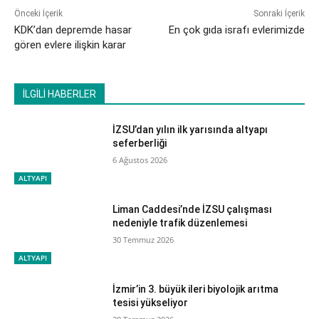
Önceki İçerik
Sonraki İçerik
KDK’dan depremde hasar
En çok gıda israfı evlerimizde
gören evlere ilişkin karar
İLGİLİ HABERLER
İZSU’dan yılın ilk yarısında altyapı
seferberliği
6 Ağustos 2026
ALTYAPI
Liman Caddesi’nde İZSU çalışması
nedeniyle trafik düzenlemesi
30 Temmuz 2026
ALTYAPI
İzmir’in 3. büyük ileri biyolojik arıtma
tesisi yükseliyor