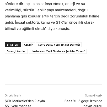
afetlere dirençli binalar inşa etmek, enerji ve su
verimliliği, sürdürülebilir yapı malzemeleri, doğru
planlama gibi konular artık tercih değil zorunluluk haline
geldi. İnşaat sektörü, kamu ve STK’lar öncelikli olarak
bilinçli ve eğitimli olmalı” diye konuştu.
ETİKETLER
ÇEDBİK
Çevre Dostu Yeşil Binalar Derneği
Dirençli kentler
Uluslararası Yeşil Binalar ve Şehirler Zirvesi’
Önceki İçerik
Sonraki İçerik
ŞOK Marketler’den 9 ayda
Saat 9’u 5 geçe İzmir’de
550 yeni mağaza
hayat durdu