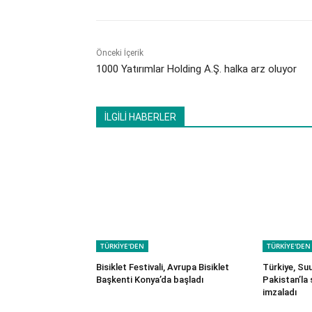
Önceki İçerik
1000 Yatırımlar Holding A.Ş. halka arz oluyor
İLGİLİ HABERLER
TÜRKİYE'DEN
TÜRKİYE'DEN
Bisiklet Festivali, Avrupa Bisiklet
Türkiye, Su
Başkenti Konya’da başladı
Pakistan’la
imzaladı