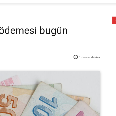
L ödemesi bugün
1 den az
dakika