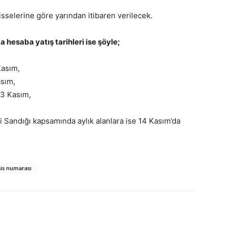
isselerine göre yarından itibaren verilecek.
hesaba yatış tarihleri ise şöyle;
Kasım,
asım,
13 Kasım,
 Sandığı kapsamında aylık alanlara ise 14 Kasım’da
is numarası