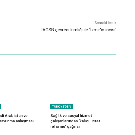
Sonraki İçerik
İAOSB çevreci kimliği ile ‘İzmir’in incisi’
TÜRKİYE'DEN
udi Arabistan ve
Sağlık ve sosyal hizmet
 savunma anlaşması
çalışanlarından ‘kalıcı ücret
reformu’ çağrısı