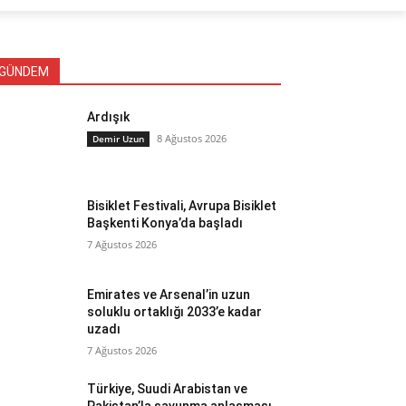
GÜNDEM
Ardışık
8 Ağustos 2026
Demir Uzun
Bisiklet Festivali, Avrupa Bisiklet
Başkenti Konya’da başladı
7 Ağustos 2026
Emirates ve Arsenal’in uzun
soluklu ortaklığı 2033’e kadar
uzadı
7 Ağustos 2026
Türkiye, Suudi Arabistan ve
Pakistan’la savunma anlaşması