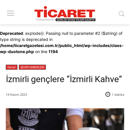
Deprecated
: explode(): Passing null to parameter #2 ($string) of
type string is deprecated in
/home/ticaretgazetesi.com.tr/public_html/wp-includes/class-
wp-duotone.php
on line
1194
Genel
ŞEHİR HABERLERİ
İzmirli gençlere “İzmirli Kahve”
14 Kasım 2023
1
dakika