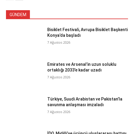
GÜNDEM
Bisiklet Festivali, Avrupa Bisiklet Başkenti
Konya’da başladı
7 Ağustos 2026
Emirates ve Arsenal’in uzun soluklu
ortaklığı 2033’e kadar uzadı
7 Ağustos 2026
Türkiye, Suudi Arabistan ve Pakistan’la
savunma anlaşması imzaladı
7 Ağustos 2026
İDO, Midilli’ye üçüncü uluslararası hattını