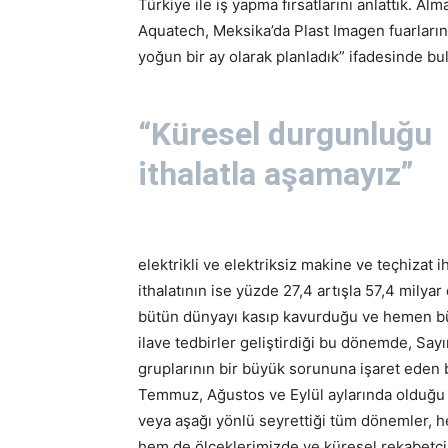
Türkiye ile iş yapma fırsatlarını anlattık. A
Aquatech, Meksika’da Plast Imagen fuarların
yoğun bir ay olarak planladık” ifadesinde b
“Küresel durgunluğu
ithalatla aşamayız”
elektrikli ve elektriksiz makine ve teçhizat i
ithalatının ise yüzde 27,4 artışla 57,4 milyar
bütün dünyayı kasıp kavurduğu ve hemen bütü
ilave tedbirler geliştirdiği bu dönemde, Say
gruplarının bir büyük sorununa işaret eden 
Temmuz, Ağustos ve Eylül aylarında olduğu g
veya aşağı yönlü seyrettiği tüm dönemler, hem
hem de ölçeklerimizde ve küresel rekabetçili