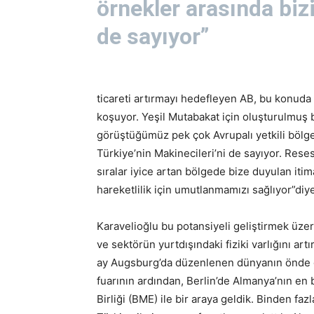
örnekler arasında biz
de sayıyor”
ticareti artırmayı hedefleyen AB, bu konuda
koşuyor. Yeşil Mutabakat için oluşturulmuş 
görüştüğümüz pek çok Avrupalı yetkili bölged
Türkiye’nin Makinecileri’ni de sayıyor. Rese
sıralar iyice artan bölgede bize duyulan iti
hareketlilik için umutlanmamızı sağlıyor”diy
Karavelioğlu bu potansiyeli geliştirmek üzere 
ve sektörün yurtdışındaki fiziki varlığını artı
ay Augsburg’da düzenlenen dünyanın önde g
fuarının ardından, Berlin’de Almanya’nın en 
Birliği (BME) ile bir araya geldik. Binden fazl