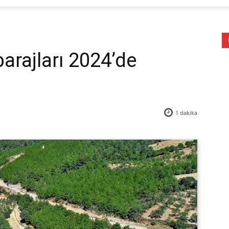
barajları 2024’de
1
dakika