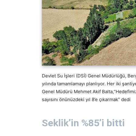
Devlet Su İşleri (DSİ) Genel Müdürlüğü, Ber
yılında tamamlamayı planlıyor. Her iki şanti
Genel Müdürü Mehmet Akif Balta,“Hedefimiz İ
sayısını önünüzdeki yıl 8’e çıkarmak” dedi
Seklik’in %85’i bitti