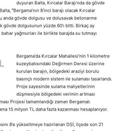
duyuran Balta, Kırcalar Barajı’nda da gövde
Balta,
“
Bergama’nın 8’inci barajı olacak Kırcalar
Şu anda gövde dolgusu ve dolusavak betonarme
k gövde dolgusunun yüzde 60’ı bitti. Birkaç ay
 bahar yağmurları ile birlikte barajda su tutmayı
Bergama’da Kırcalar Mahallesi’nin 1 kilometre
L
kuzeybatısındaki Değirmen Deresi üzerine
kurulan barajın, bölgedeki araziyi borulu
basınçlı modern sistem ile sulaması tasarlandı.
Proje sayesinde sulama maliyetlerinin
düşmesiyle bölgedeki verimin artması
laması Projesi tamamlandığı zaman Bergamalı
talama 15 milyon TL daha fazla kazanması hesaplanıyor.
yısını 8’e yükseltmeye hazırlanan DSİ, ilçede son 21