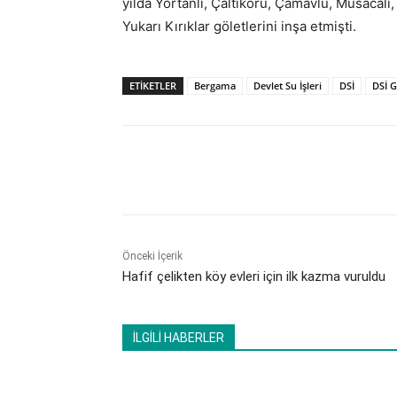
yılda Yortanlı, Çaltıkoru, Çamavlu, Musacalı,
Yukarı Kırıklar göletlerini inşa etmişti.
ETİKETLER
Bergama
Devlet Su İşleri
DSİ
DSİ 
Paylaş
Önceki İçerik
Hafif çelikten köy evleri için ilk kazma vuruldu
İLGİLİ HABERLER