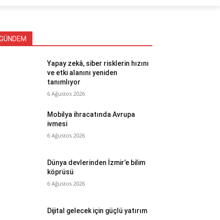
GÜNDEM
Yapay zekâ, siber risklerin hızını
ve etki alanını yeniden
tanımlıyor
6 Ağustos 2026
Mobilya ihracatında Avrupa
ivmesi
6 Ağustos 2026
Dünya devlerinden İzmir’e bilim
köprüsü
6 Ağustos 2026
Dijital gelecek için güçlü yatırım