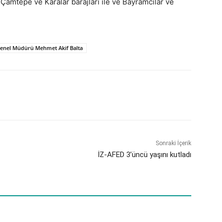
 Çamtepe ve Karalar barajları ile ve Bayramcılar ve
Genel Müdürü Mehmet Akif Balta
Sonraki İçerik
İZ-AFED 3’üncü yaşını kutladı