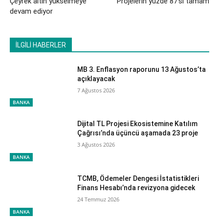
Çeyrek altın yükselmeye
Projelerin yüzde 87’si tamam
devam ediyor
İLGİLİ HABERLER
MB 3. Enflasyon raporunu 13 Ağustos’ta
açıklayacak
7 Ağustos 2026
BANKA
Dijital TL Projesi Ekosistemine Katılım
Çağrısı’nda üçüncü aşamada 23 proje
3 Ağustos 2026
BANKA
TCMB, Ödemeler Dengesi İstatistikleri
Finans Hesabı’nda revizyona gidecek
24 Temmuz 2026
BANKA