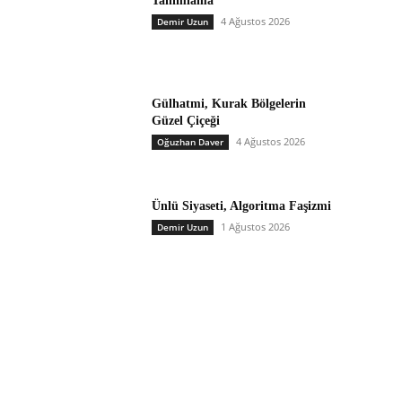
Tanımlama
4 Ağustos 2026
Demir Uzun
Gülhatmi, Kurak Bölgelerin
Güzel Çiçeği
4 Ağustos 2026
Oğuzhan Daver
Ünlü Siyaseti, Algoritma Faşizmi
1 Ağustos 2026
Demir Uzun