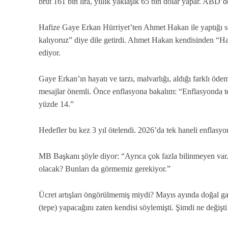
brüt 161 bin lira, yıllık yaklaşık 65 bin dolar yapar. ABD’
Hafize Gaye Erkan Hürriyet’ten Ahmet Hakan ile yaptığı s
kalıyoruz” diye dile getirdi. Ahmet Hakan kendisinden “Hay
ediyor.
Gaye Erkan’ın hayatı ve tarzı, malvarlığı, aldığı farklı öde
mesajlar önemli. Önce enflasyona bakalım: “Enflasyonda t
yüzde 14.”
Hedefler bu kez 3 yıl ötelendi. 2026’da tek haneli enflas
MB Başkanı şöyle diyor: “Ayrıca çok fazla bilinmeyen var.
olacak? Bunları da görmemiz gerekiyor.”
Ücret artışları öngörülmemiş miydi? Mayıs ayında doğal g
(tepe) yapacağını zaten kendisi söylemişti. Şimdi ne değişt