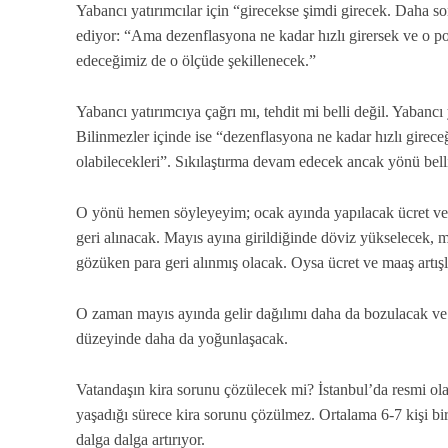
Yabancı yatırımcılar için “girecekse şimdi girecek. Daha so
ediyor: “Ama dezenflasyona ne kadar hızlı girersek ve o poli
edeceğimiz de o ölçüde şekillenecek.”
Yabancı yatırımcıya çağrı mı, tehdit mi belli değil. Yabancı
Bilinmezler içinde ise “dezenflasyona ne kadar hızlı girece
olabilecekleri”. Sıkılaştırma devam edecek ancak yönü belli
O yönü hemen söyleyeyim; ocak ayında yapılacak ücret ve e
geri alınacak. Mayıs ayına girildiğinde döviz yükselecek, 
gözüken para geri alınmış olacak. Oysa ücret ve maaş artışl
O zaman mayıs ayında gelir dağılımı daha da bozulacak ve
düzeyinde daha da yoğunlaşacak.
Vatandaşın kira sorunu çözülecek mi? İstanbul’da resmi ola
yaşadığı sürece kira sorunu çözülmez. Ortalama 6-7 kişi bir
dalga dalga artırıyor.