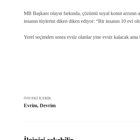
MB Başkanı olayın farkında, çözümü soyal konut arzının art
insanın tüylerini diken diken ediyor: “Bir insanın 10 evi ol
Yerel seçimden sonra evsiz olanlar yine evsiz kalacak ama b
Paylaş
ÖNCEKI İÇERIK
Evrim, Devrim