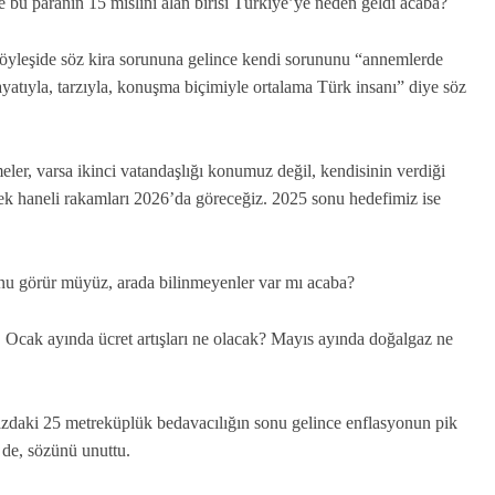
de bu paranın 15 mislini alan birisi Türkiye’ye neden geldi acaba?
öyleşide söz kira sorununa gelince kendi sorununu “annemlerde
atıyla, tarzıyla, konuşma biçimiyle ortalama Türk insanı” diye söz
meler, varsa ikinci vatandaşlığı konumuz değil, kendisinin verdiği
ek haneli rakamları 2026’da göreceğiz. 2025 sonu hedefimiz ise
yonu görür müyüz, arada bilinmeyenler var mı acaba?
 Ocak ayında ücret artışları ne olacak? Mayıs ayında doğalgaz ne
azdaki 25 metreküplük bedavacılığın sonu gelince enflasyonun pik
i de, sözünü unuttu.