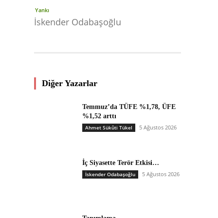
Yankı
İskender Odabaşoğlu
Diğer Yazarlar
Temmuz’da TÜFE %1,78, ÜFE
%1,52 arttı
5 Ağustos 2026
Ahmet Sükûti Tükel
İç Siyasette Terör Etkisi…
5 Ağustos 2026
İskender Odabaşoğlu