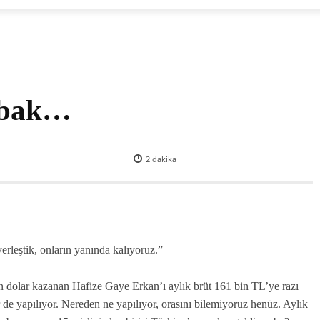
a bak…
2
dakika
rleştik, onların yanında kalıyoruz.”
dolar kazanan Hafize Gaye Erkan’ı aylık brüt 161 bin TL’ye razı
e yapılıyor. Nereden ne yapılıyor, orasını bilemiyoruz henüz. Aylık