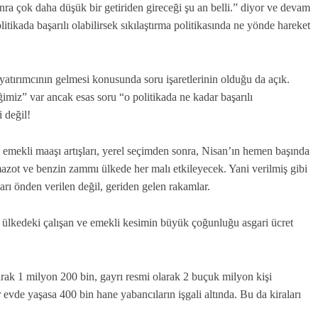
nra çok daha düşük bir getiriden gireceği şu an belli.” diyor ve devam
tikada başarılı olabilirsek sıkılaştırma politikasında ne yönde hareket
 yatırımcının gelmesi konusunda soru işaretlerinin olduğu da açık.
ğimiz” var ancak esas soru “o politikada ne kadar başarılı
 değil!
mekli maaşı artışları, yerel seçimden sonra, Nisan’ın hemen başında
mazot ve benzin zammı ülkede her malı etkileyecek. Yani verilmiş gibi
arı önden verilen değil, geriden gelen rakamlar.
 ülkedeki çalışan ve emekli kesimin büyük çoğunluğu asgari ücret
rak 1 milyon 200 bin, gayrı resmi olarak 2 buçuk milyon kişi
 evde yaşasa 400 bin hane yabancıların işgali altında. Bu da kiraları