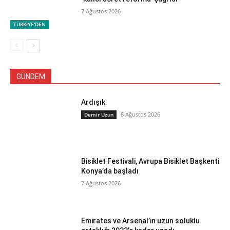
7 Ağustos 2026
TÜRKİYE'DEN
GÜNDEM
Ardışık
8 Ağustos 2026
Demir Uzun
Bisiklet Festivali, Avrupa Bisiklet Başkenti
Konya’da başladı
7 Ağustos 2026
Emirates ve Arsenal’in uzun soluklu