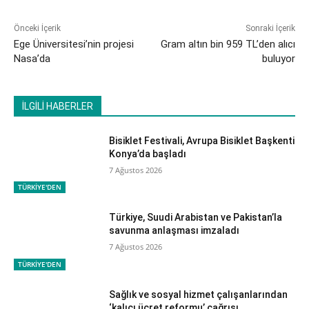
Önceki İçerik
Sonraki İçerik
Ege Üniversitesi’nin projesi
Gram altın bin 959 TL’den alıcı
Nasa’da
buluyor
İLGİLİ HABERLER
Bisiklet Festivali, Avrupa Bisiklet Başkenti
Konya’da başladı
7 Ağustos 2026
TÜRKİYE'DEN
Türkiye, Suudi Arabistan ve Pakistan’la
savunma anlaşması imzaladı
7 Ağustos 2026
TÜRKİYE'DEN
Sağlık ve sosyal hizmet çalışanlarından
‘kalıcı ücret reformu’ çağrısı