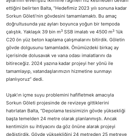
aylarının elverişsiz iklimine rağmen hız kesmeden devam
ettiğini belirten Balta, “Hedefimiz 2023 yılı sonuna kadar
Sorkun Göleti’nin gövdesini tamamlamaktı. Bu amaç
doğrultusunda yaz ayları boyunca yoğun bir tempoda
3
3
çalıştık. Yaklaşık 39 bin m
SSB imalatı ve 4500 m
‘lük
C20 ön yüz beton kaplama çalışmalarını bitirdik. Göletin
gövde dolgusunu tamamladık. Önümüzdeki birkaç ay
içerisinde dolusavak ve vana odası imalatlarını da
bitireceğiz. 2024 yazına kadar projeyi her yönü ile
tamamlayıp, vatandaşlarımızın hizmetine sunmayı
planlıyoruz” dedi.
Uşak’ın içme suyu problemini hafifletmek amacıyla
Sorkun Göleti projesinde de revizeye gittiklerini
hatırlatan Balta, “Depolama tesisimizin gövde yüksekliği
başta temelden 24 metre olarak planlanmıştı. Ancak
kentimizin su ihtiyacını da göz önüne alarak projeyi
değiştirdik. Gövde yüksekliğini 24 metreden 25 metreye