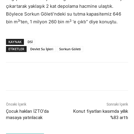
çıkartarak yaklaşık 2 kat depolama hacmine ulaştık.
Böylece Sorkun Göleti’ndeki su tutma kapasitemiz 646
3
3
bin m
’ten, 1 milyon 260 bin m
‘e çıktı” diye konuştu.
KAYNAK
DSİ
ETİKETLER
Devlet Su İşleri
Sorkun Göleti
Önceki İçerik
Sonraki İçerik
Çocuk hakları İZTO’da
Konut fiyatları kasımda yıllık
masaya yatırılacak
%83 arttı