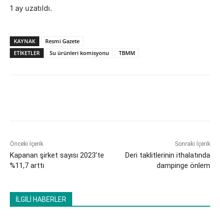
1 ay uzatıldı.
KAYNAK
Resmi Gazete
ETİKETLER
Su ürünleri komisyonu
TBMM
Önceki İçerik
Sonraki İçerik
Kapanan şirket sayısı 2023’te
Deri taklitlerinin ithalatında
%11,7 arttı
dampinge önlem
İLGİLİ HABERLER