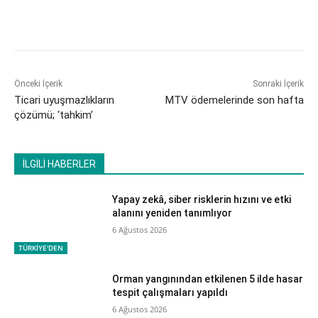
Önceki İçerik
Sonraki İçerik
Ticari uyuşmazlıkların
MTV ödemelerinde son hafta
çözümü; ‘tahkim’
İLGİLİ HABERLER
Yapay zekâ, siber risklerin hızını ve etki
alanını yeniden tanımlıyor
6 Ağustos 2026
TÜRKİYE'DEN
Orman yangınından etkilenen 5 ilde hasar
tespit çalışmaları yapıldı
6 Ağustos 2026