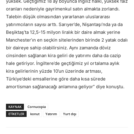
yüksek. Geçtiğimiz 18 ay boyunca İngiliz halkı, yüksek faiz
oranları nedeniyle gayrimenkul satın almakta zorlandı.
Talebin düşük olmasından yararlanan uluslararası
yatırımcıların sayısı arttı. Sarıyer’de, Nişantaşı’nda ya da
Beşiktaş’ta 12,5-15 milyon liralık bir daire almak yerine
Manchester’ın en seçkin sitelerinden birinde 2 yatak odalı
bir daireye sahip olabilirsiniz. Aynı zamanda döviz
cinsinden sağlanan kira geliri de yatırımı daha da cazip
hale getiriyor. İngiltere’de geçtiğimiz yıl ortalama aylık
kira gelirlerinin yüzde 10’un üzerinde artması,
Türkiye’deki emsallerine göre daha kısa sürede
amortisman sağlanacağı anlamına geliyor” diye konuştu.
KAYNAK
Cornucopia
ETİKETLER
konut
Yatırım
Yurt dışı