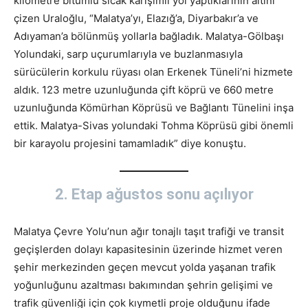
kilometre bitümlü sıcak karışımlı yol yaptıklarının altını
çizen Uraloğlu, “Malatya’yı, Elazığ’a, Diyarbakır’a ve
Adıyaman’a bölünmüş yollarla bağladık. Malatya-Gölbaşı
Yolundaki, sarp uçurumlarıyla ve buzlanmasıyla
sürücülerin korkulu rüyası olan Erkenek Tüneli’ni hizmete
aldık. 123 metre uzunluğunda çift köprü ve 660 metre
uzunluğunda Kömürhan Köprüsü ve Bağlantı Tünelini inşa
ettik. Malatya-Sivas yolundaki Tohma Köprüsü gibi önemli
bir karayolu projesini tamamladık” diye konuştu.
2. Etap ağustos sonu açılıyor
Malatya Çevre Yolu’nun ağır tonajlı taşıt trafiği ve transit
geçişlerden dolayı kapasitesinin üzerinde hizmet veren
şehir merkezinden geçen mevcut yolda yaşanan trafik
yoğunluğunu azaltması bakımından şehrin gelişimi ve
trafik güvenliği için çok kıymetli proje olduğunu ifade