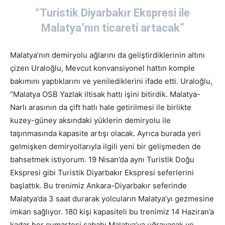
“Turistik Diyarbakır Ekspresi ile
Malatya’nın ticareti artacak”
Malatya’nın demiryolu ağlarını da geliştirdiklerinin altını
çizen Uraloğlu, Mevcut konvansiyonel hattın komple
bakımını yaptıklarını ve yenilediklerini ifade etti. Uraloğlu,
“Malatya OSB Yazlak iltisak hattı işini bitirdik. Malatya-
Narlı arasının da çift hatlı hale getirilmesi ile birlikte
kuzey-güney aksındaki yüklerin demiryolu ile
taşınmasında kapasite artışı olacak. Ayrıca burada yeri
gelmişken demiryollarıyla ilgili yeni bir gelişmeden de
bahsetmek istiyorum. 19 Nisan’da aynı Turistik Doğu
Ekspresi gibi Turistik Diyarbakır Ekspresi seferlerini
başlattık. Bu trenimiz Ankara-Diyarbakır seferinde
Malatya’da 3 saat durarak yolcuların Malatya’yı gezmesine
imkan sağlıyor. 180 kişi kapasiteli bu trenimiz 14 Haziran’a
kadar her cumartesi sabahı Malatya’ya uğrayacak ve