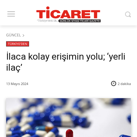
GÜNCEL
TÜRKİYE'DEN
İlaca kolay erişimin yolu; ‘yerli
ilaç’
13 Mayıs 2024
2
dakika