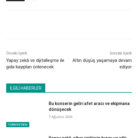
Önceki İçerik
Sonraki İçerik
Yapay zekâ ve dijitalleşme ile
Altın düşüş yaşamaya devam
gıda kayıpları önlenecek
ediyor
İLGİLİ HABERLER
Bu konserin geliri afet aracı ve ekipmana
dönüşecek
7 Ağustos 2026
TÜRKİYE'DEN
Yapay zekâ, siber risklerin hızını ve etki