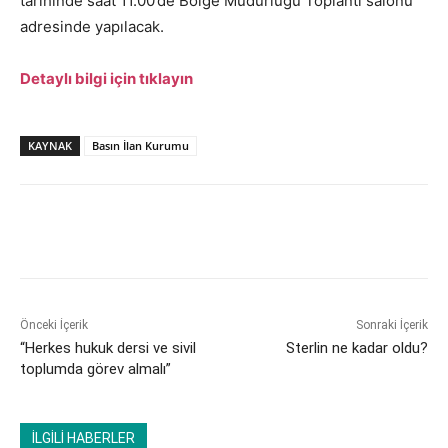
tarihinde saat 11.00’de Bölge Müdürlüğü Toplantı salonu
adresinde yapılacak.
Detaylı bilgi için tıklayın
KAYNAK
Basın İlan Kurumu
Önceki İçerik
Sonraki İçerik
“Herkes hukuk dersi ve sivil
Sterlin ne kadar oldu?
toplumda görev almalı”
İLGİLİ HABERLER