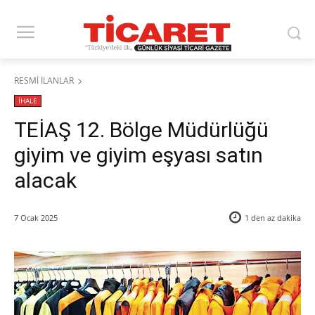
RESMİ İLANLAR
İHALE
TEİAŞ 12. Bölge Müdürlüğü
giyim ve giyim eşyası satın
alacak
7 Ocak 2025
1 den az
dakika