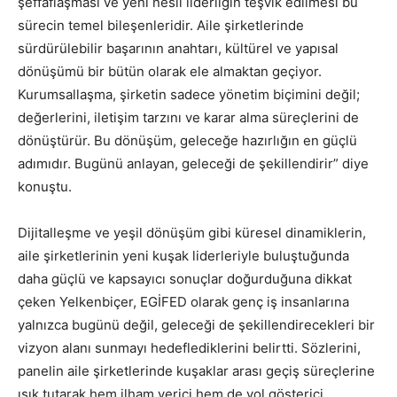
şeffaflaşması ve yeni nesil liderliğin teşvik edilmesi bu
sürecin temel bileşenleridir. Aile şirketlerinde
sürdürülebilir başarının anahtarı, kültürel ve yapısal
dönüşümü bir bütün olarak ele almaktan geçiyor.
Kurumsallaşma, şirketin sadece yönetim biçimini değil;
değerlerini, iletişim tarzını ve karar alma süreçlerini de
dönüştürür. Bu dönüşüm, geleceğe hazırlığın en güçlü
adımıdır. Bugünü anlayan, geleceği de şekillendirir” diye
konuştu.
Dijitalleşme ve yeşil dönüşüm gibi küresel dinamiklerin,
aile şirketlerinin yeni kuşak liderleriyle buluştuğunda
daha güçlü ve kapsayıcı sonuçlar doğurduğuna dikkat
çeken Yelkenbiçer, EGİFED olarak genç iş insanlarına
yalnızca bugünü değil, geleceği de şekillendirecekleri bir
vizyon alanı sunmayı hedeflediklerini belirtti. Sözlerini,
panelin aile şirketlerinde kuşaklar arası geçiş süreçlerine
ışık tutarak hem ilham verici hem de yol gösterici