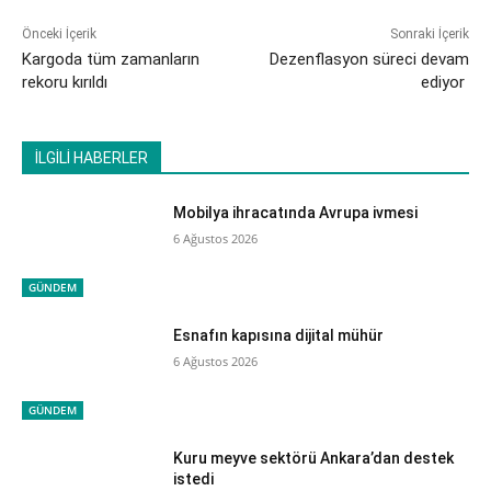
Önceki İçerik
Sonraki İçerik
Kargoda tüm zamanların
Dezenflasyon süreci devam
rekoru kırıldı
ediyor
İLGİLİ HABERLER
Mobilya ihracatında Avrupa ivmesi
6 Ağustos 2026
GÜNDEM
Esnafın kapısına dijital mühür
6 Ağustos 2026
GÜNDEM
Kuru meyve sektörü Ankara’dan destek
istedi